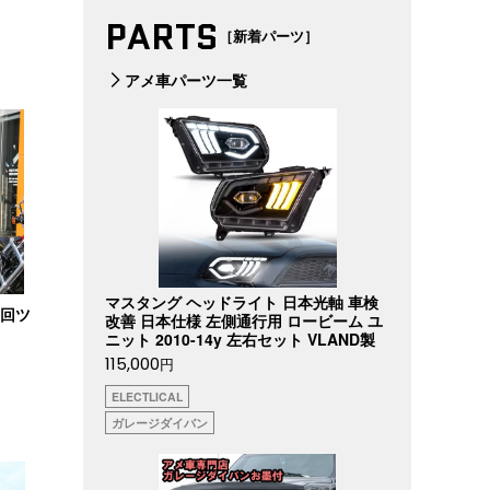
PARTS
［新着パーツ］
アメ車パーツ一覧
マスタング ヘッドライト 日本光軸 車検
一回ツ
改善 日本仕様 左側通行用 ロービーム ユ
ニット 2010-14y 左右セット VLAND製
115,000
円
ELECTLICAL
ガレージダイバン