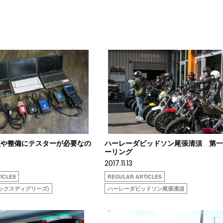
理や整備にテスターが必要なの
ハーレーダビッドソン尾張清須 第
ーリング
2017.11.13
ICLES
REGULAR ARTICLES
(シックスディグリーズ)
ハーレーダビッドソン尾張清須