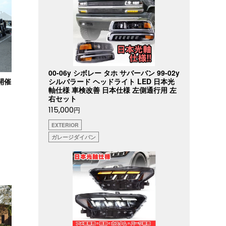
00-06y シボレー タホ サバーバン 99-02y
シルバラード ヘッドライト LED 日本光
開催
軸仕様 車検改善 日本仕様 左側通行用 左
右セット
115,000
円
EXTERIOR
ガレージダイバン