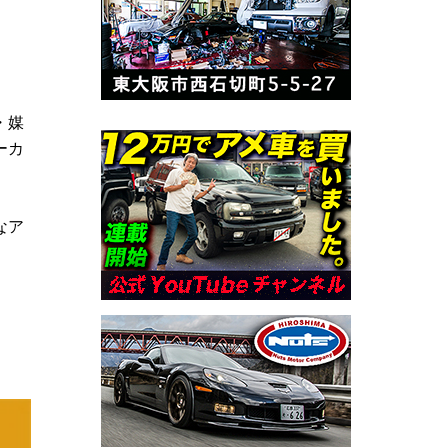
・媒
ーカ
なア