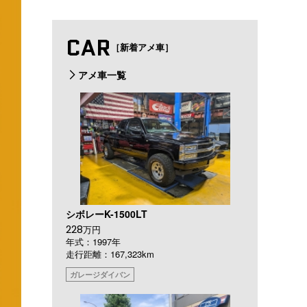
CAR
［新着アメ車］
アメ車一覧
シボレーK-1500LT
228
万円
年式：1997年
走行距離：167,323km
ガレージダイバン