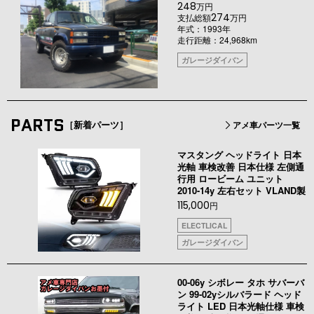
248
万円
274
支払総額
万円
年式：1993年
走行距離：24,968km
ガレージダイバン
PARTS
［新着パーツ］
アメ車パーツ一覧
マスタング ヘッドライト 日本
光軸 車検改善 日本仕様 左側通
行用 ロービーム ユニット
2010-14y 左右セット VLAND製
115,000
円
ELECTLICAL
ガレージダイバン
00-06y シボレー タホ サバーバ
ン 99-02yシルバラード ヘッド
ライト LED 日本光軸仕様 車検