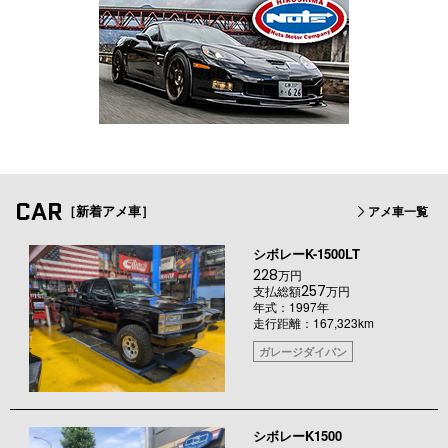
CAR
［新着アメ車］
アメ車一覧
シボレーK-1500LT
228
万円
257
支払総額
万円
年式：1997年
走行距離：167,323km
ガレージダイバン
シボレーK1500