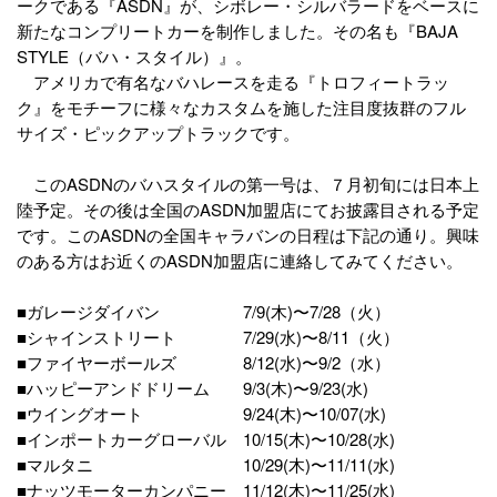
ークである『ASDN』が、シボレー・シルバラードをベースに
新たなコンプリートカーを制作しました。その名も『BAJA
STYLE（バハ・スタイル）』。
アメリカで有名なバハレースを走る『トロフィートラッ
ク』をモチーフに様々なカスタムを施した注目度抜群のフル
サイズ・ピックアップトラックです。
このASDNのバハスタイルの第一号は、７月初旬には日本上
陸予定。その後は全国のASDN加盟店にてお披露目される予定
です。このASDNの全国キャラバンの日程は下記の通り。興味
のある方はお近くのASDN加盟店に連絡してみてください。
■ガレージダイバン 7/9(木)〜7/28（火）
■シャインストリート 7/29(水)〜8/11（火）
■ファイヤーボールズ 8/12(水)〜9/2（水）
■ハッピーアンドドリーム 9/3(木)〜9/23(水)
■ウイングオート 9/24(木)〜10/07(水)
■インポートカーグローバル 10/15(木)〜10/28(水)
■マルタニ 10/29(木)〜11/11(水)
■ナッツモーターカンパニー 11/12(木)〜11/25(水)