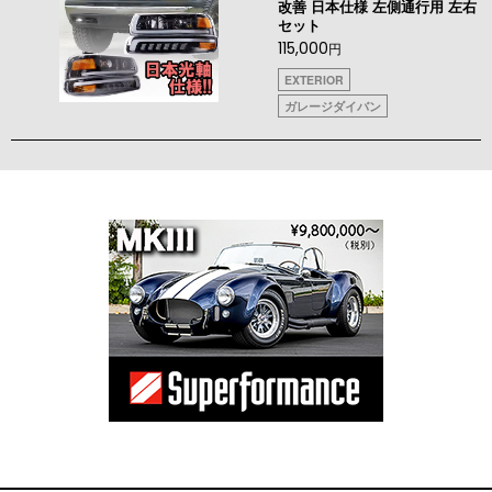
改善 日本仕様 左側通行用 左右
セット
115,000
円
EXTERIOR
ガレージダイバン