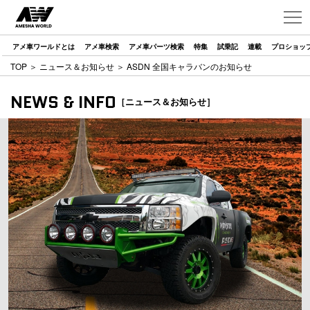
アメ車ワールドとは
アメ車検索
アメ車パーツ検索
特集
試乗記
連載
プロショッ
TOP
＞
ニュース＆お知らせ
＞ ASDN 全国キャラバンのお知らせ
NEWS & INFO
［ニュース＆お知らせ］