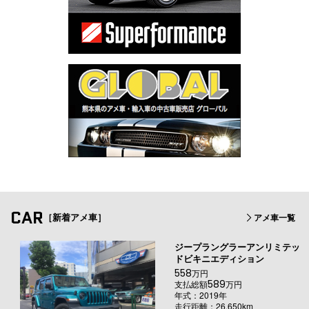
CAR
［新着アメ車］
アメ車一覧
ジープラングラーアンリミテッ
ドビキニエディション
558
万円
589
支払総額
万円
年式：2019年
走行距離：26,650km