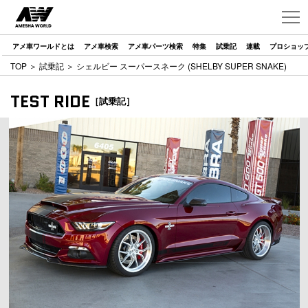
アメ車ワールドとは
アメ車検索
アメ車パーツ検索
特集
試乗記
連載
プロショッ
TOP
＞
試乗記
＞ シェルビー スーパースネーク (SHELBY SUPER SNAKE)
TEST RIDE
［試乗記］