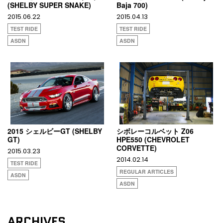
(SHELBY SUPER SNAKE)
Baja 700)
2015.06.22
2015.04.13
TEST RIDE
TEST RIDE
ASDN
ASDN
2015 シェルビーGT (SHELBY
シボレーコルベット Z06
GT)
HPE550 (CHEVROLET
CORVETTE)
2015.03.23
2014.02.14
TEST RIDE
REGULAR ARTICLES
ASDN
ASDN
ARCHIVES