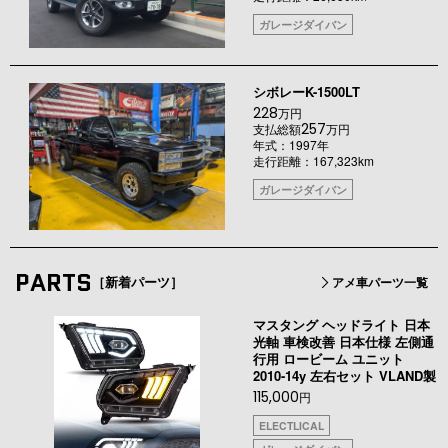
ガレージダイバン
シボレーK-1500LT
228
万円
257
支払総額
万円
年式：1997年
走行距離：167,323km
ガレージダイバン
PARTS
［新着パーツ］
アメ車パーツ一覧
マスタング ヘッドライト 日本
光軸 車検改善 日本仕様 左側通
行用 ロービーム ユニット
2010-14y 左右セット VLAND製
115,000
円
ELECTLICAL