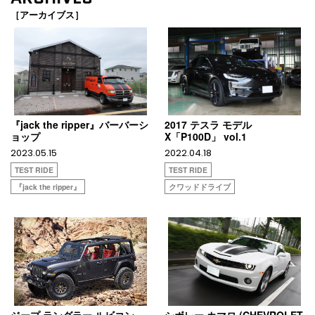
［アーカイブス］
『jack the ripper』バーバーシ
2017 テスラ モデル
ョップ
X「P100D」 vol.1
2023.05.15
2022.04.18
TEST RIDE
TEST RIDE
『jack the ripper』
クワッドドライブ
ジープ ラングラー ルビコン
シボレー カマロ (CHEVROLET