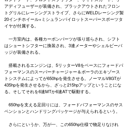
アディフューザーが装備され、ブラックアウトされたフロン
トグリルにレーシングストライプ、さらにWELDレーシング製
20インチホイール+ミシュランパイロットスーパースポーツタ
イヤが付属する。
一方室内は、各種カーボンパーツが張り巡らされ、シフト
はショートシフターに換装され、3連メーターやシェルビーバ
ッジが装備される。
搭載されるエンジンは、5リッターV8をベースにフォードパ
フォーマンスのスーパーチャージャー＆ボーラのエキゾース
トシステムによってが650hpを発生させる。ノーマルV8GTが
435hpを発生させるから、ざっと215hpアップということにな
る。そしてそれを6速MTか6速ATで駆動する。
650hpを支える足回りには、フォードパフォーマンスのサス
ペンションとハンドリングパッケージが与えられるという。
さらにというか、万が一、この650hp仕様で物足りなけれ