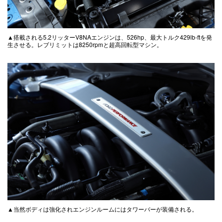
▲搭載される5.2リッターV8NAエンジンは、526hp、最大トルク429lb-ftを発
生させる。レブリミットは8250rpmと超高回転型マシン。
▲当然ボディは強化されエンジンルームにはタワーバーが装備される。