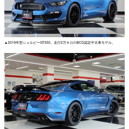
▲2019年型シェルビーGT350。走行2万キロのBCD認定中古車モデル。