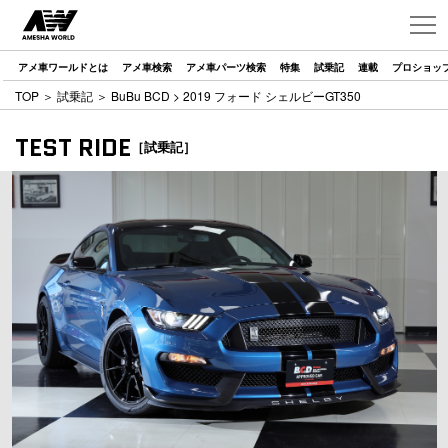
アメ車ワールドとは
アメ車検索
アメ車パーツ検索
特集
試乗記
連載
プロショッ
TOP
＞
試乗記
＞
BuBu BCD
> 2019 フォード シェルビーGT350
TEST RIDE
［試乗記］