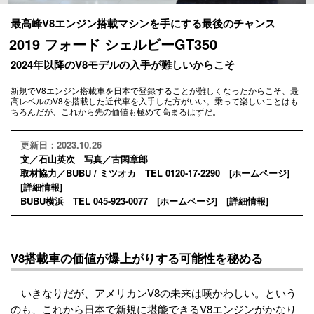
最高峰V8エンジン搭載マシンを手にする最後のチャンス
2019 フォード シェルビーGT350
2024年以降のV8モデルの入手が難しいからこそ
新規でV8エンジン搭載車を日本で登録することが難しくなったからこそ、最
高レベルのV8を搭載した近代車を入手した方がいい。乗って楽しいことはも
ちろんだが、これから先の価値も極めて高まるはずだ。
更新日：2023.10.26
文／石山英次 写真／古閑章郎
取材協力／BUBU / ミツオカ TEL 0120-17-2290 [
ホームページ
]
[
詳細情報
]
BUBU横浜 TEL 045-923-0077 [
ホームページ
] [
詳細情報
]
V8搭載車の価値が爆上がりする可能性を秘める
いきなりだが、アメリカンV8の未来は嘆かわしい。という
のも、これから日本で新規に堪能できるV8エンジンがかなり