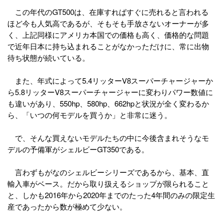
この年代のGT500は、在庫すればすぐに売れると言われる
ほど今も人気高であるが、そもそも手放さないオーナーが多
く、上記同様にアメリカ本国での価格も高く、価格的な問題
で近年日本に持ち込まれることがなかっただけに、常に出物
待ち状態が続いている。
また、年式によって5.4リッターV8スーパーチャージャーか
ら5.8リッターV8スーパーチャージャーに変わりパワー数値に
も違いがあり、550hp、580hp、662hpと状況が全く変わるか
ら、「いつの何モデルを買うか」と非常に迷う。
で、そんな買えないモデルたちの中に今後含まれそうなモ
デルの予備軍がシェルビーGT350である。
言わずもがなのシェルビーシリーズであるから、基本、直
輸入車がベース。だから取り扱えるショップが限られること
と、しかも2016年から2020年までのたった4年間のみの限定生
産であったから数が極めて少ない。