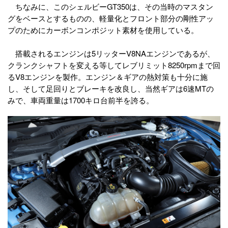
ちなみに、このシェルビーGT350は、その当時のマスタン
グをベースとするものの、軽量化とフロント部分の剛性アッ
プのためにカーボンコンポジット素材を使用している。
搭載されるエンジンは5リッターV8NAエンジンであるが、
クランクシャフトを変える等してレブリミット8250rpmまで回
るV8エンジンを製作。エンジン＆ギアの熱対策も十分に施
し、そして足回りとブレーキを改良し、当然ギアは6速MTの
みで、車両重量は1700キロ台前半を誇る。