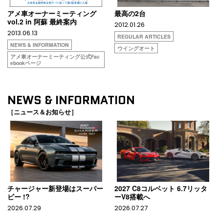
アメ車オーナーミーティング
最高の2台
vol.2 in 阿蘇 最終案内
2012.01.26
2013.06.13
REGULAR ARTICLES
NEWS & INFORMATION
ウイングオート
アメ車オーナーミーティング公式Fac
ebookページ
NEWS & INFORMATION
［ニュース＆お知らせ］
チャージャー新登場はスーパー
2027 C8コルベット 6.7リッタ
ビー !?
ーV8搭載へ
2026.07.29
2026.07.27