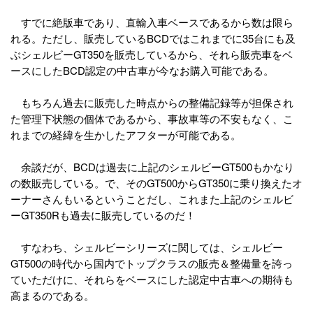
すでに絶版車であり、直輸入車ベースであるから数は限ら
れる。ただし、販売しているBCDではこれまでに35台にも及
ぶシェルビーGT350を販売しているから、それら販売車をベ
ースにしたBCD認定の中古車が今なお購入可能である。
もちろん過去に販売した時点からの整備記録等が担保され
た管理下状態の個体であるから、事故車等の不安もなく、こ
れまでの経緯を生かしたアフターが可能である。
余談だが、BCDは過去に上記のシェルビーGT500もかなり
の数販売している。で、そのGT500からGT350に乗り換えたオ
ーナーさんもいるということだし、これまた上記のシェルビ
ーGT350Rも過去に販売しているのだ！
すなわち、シェルビーシリーズに関しては、シェルビー
GT500の時代から国内でトップクラスの販売＆整備量を誇っ
ていただけに、それらをベースにした認定中古車への期待も
高まるのである。