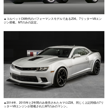
▲コルベットC6時代のパフォーマンスモデルであるZ06。7リッターV8エン
ジン搭載。MTのみの設定。
▲2014年、2015年と2年間のみ発売されたカマロZ28。同じく上記同様の7リ
ッターV8エンジンが搭載されたMTのみのマシン。