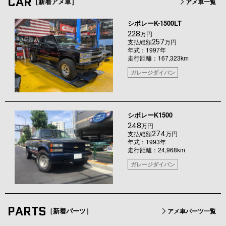
CAR
［新着アメ車］
アメ車一覧
シボレーK-1500LT
228
万円
257
支払総額
万円
年式：1997年
走行距離：167,323km
ガレージダイバン
シボレーK1500
248
万円
274
支払総額
万円
年式：1993年
走行距離：24,968km
ガレージダイバン
PARTS
［新着パーツ］
アメ車パーツ一覧