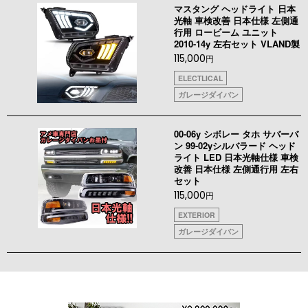
マスタング ヘッドライト 日本
光軸 車検改善 日本仕様 左側通
行用 ロービーム ユニット
2010-14y 左右セット VLAND製
115,000
円
ELECTLICAL
ガレージダイバン
00-06y シボレー タホ サバーバ
ン 99-02yシルバラード ヘッド
ライト LED 日本光軸仕様 車検
改善 日本仕様 左側通行用 左右
セット
115,000
円
EXTERIOR
ガレージダイバン