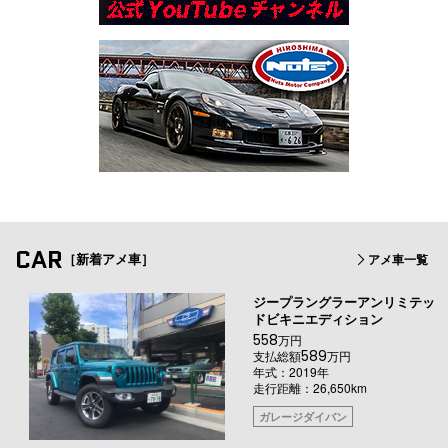
CAR
［新着アメ車］
アメ車一覧
ジープラングラーアンリミテッ
ドビキニエディション
558
万円
589
支払総額
万円
年式：2019年
走行距離：26,650km
ガレージダイバン