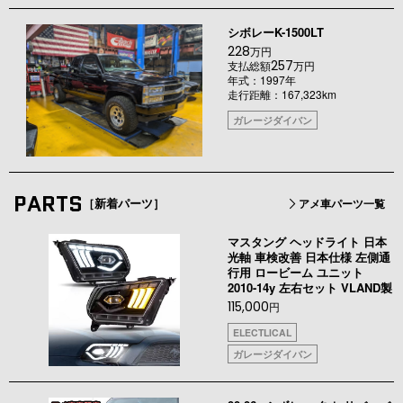
シボレーK-1500LT
228
万円
257
支払総額
万円
年式：1997年
走行距離：167,323km
ガレージダイバン
PARTS
［新着パーツ］
アメ車パーツ一覧
マスタング ヘッドライト 日本
光軸 車検改善 日本仕様 左側通
行用 ロービーム ユニット
2010-14y 左右セット VLAND製
115,000
円
ELECTLICAL
ガレージダイバン