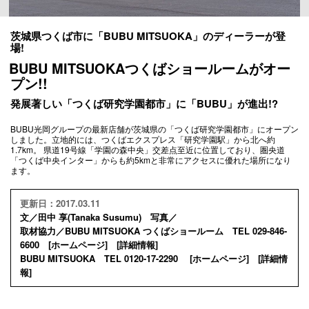
茨城県つくば市に「BUBU MITSUOKA」のディーラーが登
場!
BUBU MITSUOKAつくばショールームがオー
プン!!
発展著しい「つくば研究学園都市」に「BUBU」が進出!?
BUBU光岡グループの最新店舗が茨城県の「つくば研究学園都市」にオープン
しました。立地的には、つくばエクスプレス「研究学園駅」から北へ約
1.7km。 県道19号線「学園の森中央」交差点至近に位置しており、圏央道
「つくば中央インター」からも約5kmと非常にアクセスに優れた場所になり
ます。
更新日：2017.03.11
文／田中 享(Tanaka Susumu) 写真／
取材協力／BUBU MITSUOKA つくばショールーム TEL 029-846-
6600 [
ホームページ
] [
詳細情報
]
BUBU MITSUOKA TEL 0120-17-2290 [
ホームページ
] [
詳細情
報
]