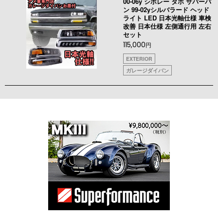
00-06y シボレー タホ サバーバ
ン 99-02yシルバラード ヘッド
ライト LED 日本光軸仕様 車検
改善 日本仕様 左側通行用 左右
セット
115,000
円
EXTERIOR
ガレージダイバン