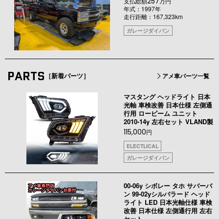
257
支払総額
万円
年式：1997年
走行距離：167,323km
ガレージダイバン
PARTS
［新着パーツ］
アメ車パーツ一覧
マスタング ヘッドライト 日本
光軸 車検改善 日本仕様 左側通
行用 ロービーム ユニット
2010-14y 左右セット VLAND製
115,000
円
ELECTLICAL
ガレージダイバン
00-06y シボレー タホ サバーバ
ン 99-02yシルバラード ヘッド
ライト LED 日本光軸仕様 車検
改善 日本仕様 左側通行用 左右
セット