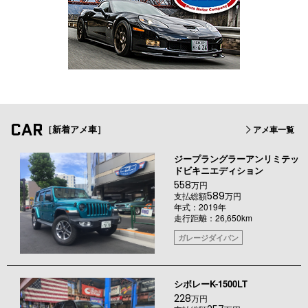
CAR
［新着アメ車］
アメ車一覧
ジープラングラーアンリミテッ
ドビキニエディション
558
万円
589
支払総額
万円
年式：2019年
走行距離：26,650km
ガレージダイバン
シボレーK-1500LT
228
万円