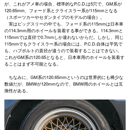
が、これがアメ車の場合、標準的なP.C.D.は5穴で、GM系が
120.65mm、フォード系とクライスラー系が115mmとなる
（スポーツカーやセダンタイプのモデルの場合）。
実はビッグスリーの中でも、フォード系の115mmは日本車
の114.3mm用のホイールを装着する事ができる。114.3mmと
115mmでは直径で0.7mmしか違わないからだ。しかし、同じ
115mmでもクライスラー系の場合には、P.C.D.自体は平気で
も、ハブボルトの直径が違うので装着することはできない。
これがGM系の120.65となると、日本車用のホイールを装着す
ることはまず不可能となる。
ちなみに、GM系の120.65mmというのは世界的にも稀少な
数値だが、BMWが120mmなので、BMW用のホイールとは互
換性がある。