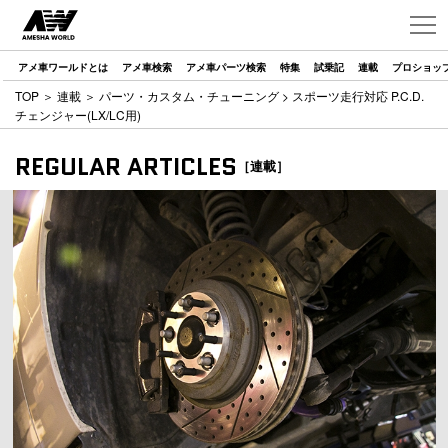
アメ車ワールドとは
アメ車検索
アメ車パーツ検索
特集
試乗記
連載
プロショッ
TOP
＞
連載
＞
パーツ・カスタム・チューニング
> スポーツ走行対応 P.C.D.
チェンジャー(LX/LC用)
REGULAR ARTICLES
［連載］