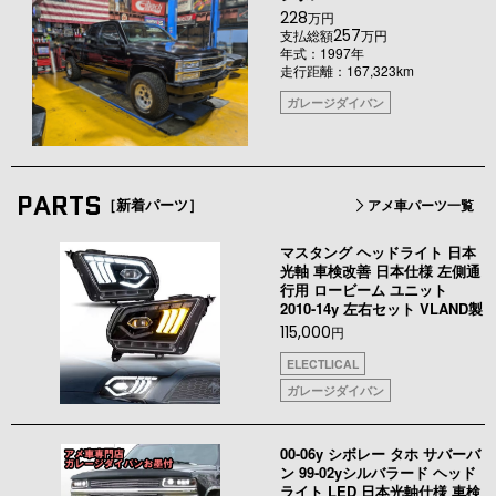
228
万円
257
支払総額
万円
年式：1997年
走行距離：167,323km
ガレージダイバン
PARTS
［新着パーツ］
アメ車パーツ一覧
マスタング ヘッドライト 日本
光軸 車検改善 日本仕様 左側通
行用 ロービーム ユニット
2010-14y 左右セット VLAND製
115,000
円
ELECTLICAL
ガレージダイバン
00-06y シボレー タホ サバーバ
ン 99-02yシルバラード ヘッド
ライト LED 日本光軸仕様 車検