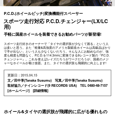
P.C.D.(ホイールピッチ)変換機能付スペーサー
スポーツ走行対応 P.C.D.チェンジャー(LX/LC
用)
手軽に国産ホイールを装着できるお勧めパーツが新登場!
スポーツ走行好きのオーナーで「タイヤの選択肢が少なくて困る」という人
は多いと思う。また「軽量&高強度のアメリカ製鍛造ホイールは高級品ばかり
で手が出ない」という人も少なくないだろう。そんな人にお勧めなのが、強
度も精度も問題なく、P.C.D.を114.3mmに変換できる9レコード製の『P.C.D.
チェンジャー』。これを使えばレイズだろうがワークだろうが、国産のメジ
ャーなホイールが着け放題。また、タイヤの選択肢も飛躍的に向上します!
更新日：2015.04.15
文／田中享(Tanaka Susumu) 写真／田中享(Tanaka Susumu)
取材協力／ナインレコード(9 RECORDS USA) TEL 0480-48-7157
[
ホームページ
] [
詳細情報
]
ホイール&タイヤの選択肢が飛躍的に広がる優れもの