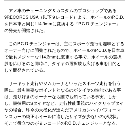
アメ車のチューニング＆カスタムのプロショップである
9RECORDS USA（以下９レコード）より、ホイールのP.C.D.
を日本車と同じ114.3mmに変換する『P.C.D.チェンジャー』
の発売が開始された。
このP.C.D.チェンジャーは、主にスポーツ走行を趣味とする
オーナー向けに開発されたもので、ホイールのP.C.D.を日本車
で最もメジャーな114.3mmに変更する事で、ホイールの選択
肢を広げるのと同時に、タイヤの選択肢も広げる事を目的と
して開発されている。
サーキット走行やジムカーナといったスポーツ走行を行う
際に、最も重要なポイントとなるのがタイヤの性能である事
は、走り好きのオーナーなら誰でも知っている事実。しか
し、競技用のSタイヤなど、走行性能重視のハイグリップタイ
ヤの場合、昨今の大径化が進んだアメリカンハイパフォーマ
ンスカーの純正ホイールに適したサイズが少ないのが現状。
そこで役立つのが９レコードのP.C.D.チェンジャーとなる。