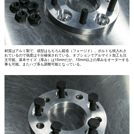
材質はアルミ製で、成型はもちろん鍛造（フォージド）。ボルトも焼入れさ
れているので強度は十分確保されている。オプションでアルマイト加工も注
文可能。基本サイズ（厚み）は15mmだが、15mm以上の厚みをオーダーする
事も可能。またハブ系も調整可能となっている。