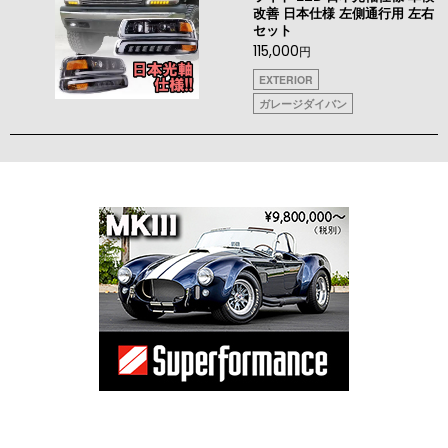
改善 日本仕様 左側通行用 左右
セット
115,000
円
EXTERIOR
ガレージダイバン