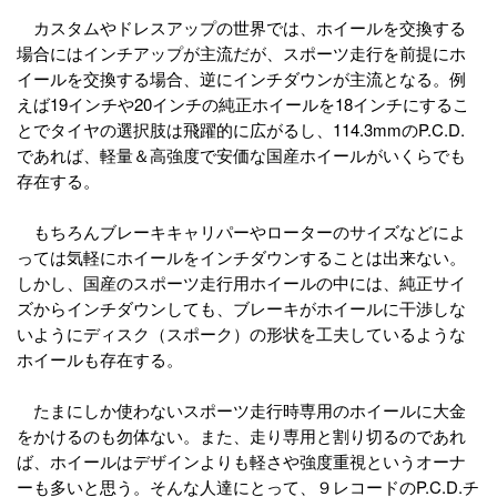
カスタムやドレスアップの世界では、ホイールを交換する
場合にはインチアップが主流だが、スポーツ走行を前提にホ
イールを交換する場合、逆にインチダウンが主流となる。例
えば19インチや20インチの純正ホイールを18インチにするこ
とでタイヤの選択肢は飛躍的に広がるし、114.3mmのP.C.D.
であれば、軽量＆高強度で安価な国産ホイールがいくらでも
存在する。
もちろんブレーキキャリパーやローターのサイズなどによ
っては気軽にホイールをインチダウンすることは出来ない。
しかし、国産のスポーツ走行用ホイールの中には、純正サイ
ズからインチダウンしても、ブレーキがホイールに干渉しな
いようにディスク（スポーク）の形状を工夫しているような
ホイールも存在する。
たまにしか使わないスポーツ走行時専用のホイールに大金
をかけるのも勿体ない。また、走り専用と割り切るのであれ
ば、ホイールはデザインよりも軽さや強度重視というオーナ
ーも多いと思う。そんな人達にとって、９レコードのP.C.D.チ