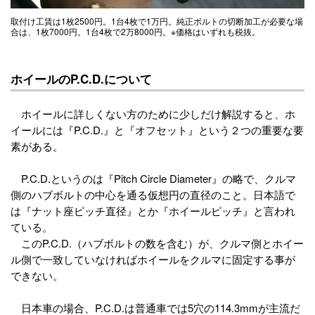
取付け工賃は1枚2500円。1台4枚で1万円。純正ボルトの切断加工が必要な場
合は、1枚7000円。1台4枚で2万8000円。※価格はいずれも税抜。
ホイールのP.C.D.について
ホイールに詳しくない方のために少しだけ解説すると、ホ
イールには『P.C.D.』と『オフセット』という２つの重要な要
素がある。
P.C.D.というのは『Pitch Circle Diameter』の略で、クルマ
側のハブボルトの中心を通る仮想円の直径のこと。日本語で
は『ナット座ピッチ直径』とか『ホイールピッチ』と言われ
ている。
このP.C.D.（ハブボルトの数を含む）が、クルマ側とホイー
ル側で一致していなければホイールをクルマに固定する事が
できない。
日本車の場合、P.C.D.は普通車では5穴の114.3mmが主流だ