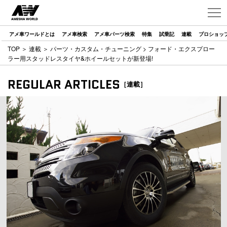
アメ車ワールドとは
アメ車検索
アメ車パーツ検索
特集
試乗記
連載
プロショッ
TOP
＞
連載
＞
パーツ・カスタム・チューニング
> フォード・エクスプロー
ラー用スタッドレスタイヤ&ホイールセットが新登場!
REGULAR ARTICLES
［連載］