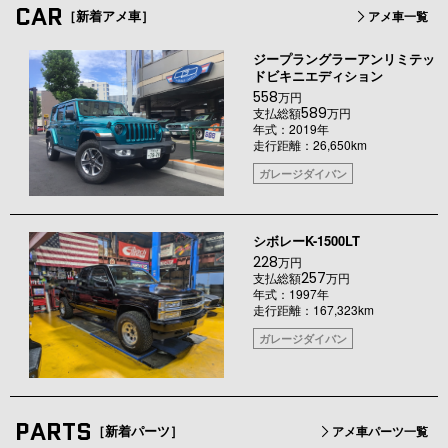
CAR
［新着アメ車］
アメ車一覧
ジープラングラーアンリミテッ
ドビキニエディション
558
万円
589
支払総額
万円
年式：2019年
走行距離：26,650km
ガレージダイバン
シボレーK-1500LT
228
万円
257
支払総額
万円
年式：1997年
走行距離：167,323km
ガレージダイバン
PARTS
［新着パーツ］
アメ車パーツ一覧