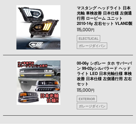
マスタング ヘッドライト 日本
光軸 車検改善 日本仕様 左側通
行用 ロービーム ユニット
2010-14y 左右セット VLAND製
115,000
円
ELECTLICAL
ガレージダイバン
00-06y シボレー タホ サバーバ
ン 99-02yシルバラード ヘッド
ライト LED 日本光軸仕様 車検
改善 日本仕様 左側通行用 左右
セット
115,000
円
EXTERIOR
ガレージダイバン