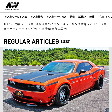
アメ車ワールドとは
アメ車検索
アメ車パーツ検索
特集
試乗記
連載
プロショッ
TOP
＞
連載
＞
アメ車&逆輸入車のイベントやツーリング紹介
> 2017 アメ車
オーナーミーティング vol.4 in 千葉 参加車両 vol.7
REGULAR ARTICLES
［連載］