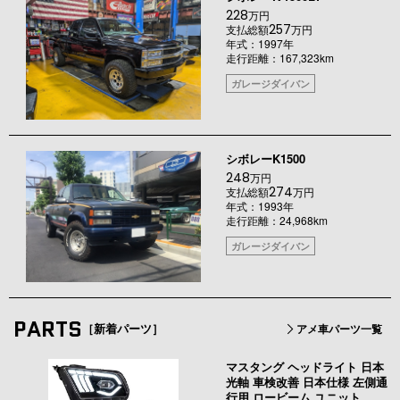
228
万円
257
支払総額
万円
年式：1997年
走行距離：167,323km
ガレージダイバン
シボレーK1500
248
万円
274
支払総額
万円
年式：1993年
走行距離：24,968km
ガレージダイバン
PARTS
［新着パーツ］
アメ車パーツ一覧
マスタング ヘッドライト 日本
光軸 車検改善 日本仕様 左側通
行用 ロービーム ユニット