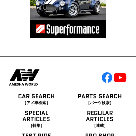
CAR SEARCH
PARTS SEARCH
［アメ車検索］
［パーツ検索］
SPECIAL
REGULAR
ARTICLES
ARTICLES
［特集］
［連載］
TEST RIDE
PRO SHOP