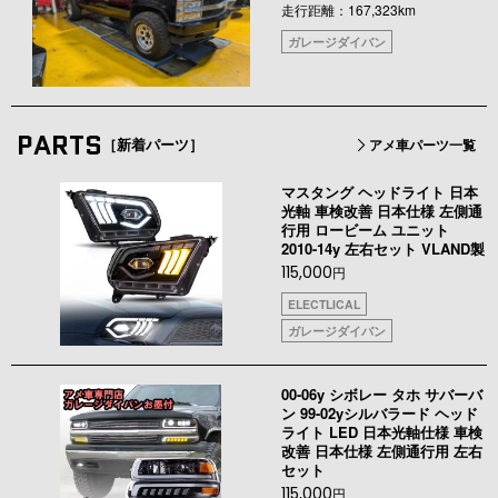
走行距離：167,323km
ガレージダイバン
PARTS
［新着パーツ］
アメ車パーツ一覧
マスタング ヘッドライト 日本
光軸 車検改善 日本仕様 左側通
行用 ロービーム ユニット
2010-14y 左右セット VLAND製
115,000
円
ELECTLICAL
ガレージダイバン
00-06y シボレー タホ サバーバ
ン 99-02yシルバラード ヘッド
ライト LED 日本光軸仕様 車検
改善 日本仕様 左側通行用 左右
セット
115,000
円