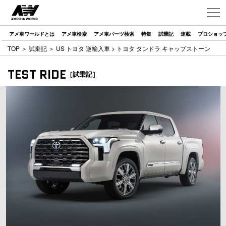
アメ車ワールドとは
アメ車検索
アメ車パーツ検索
特集
試乗記
連載
プロショッ
TOP
＞
試乗記
＞
US トヨタ 逆輸入車
> トヨタ タンドラ キャップストーン
TEST RIDE
［試乗記］