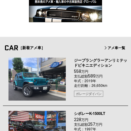
CAR
［新着アメ車］
アメ車一覧
ジープラングラーアンリミテッ
ドビキニエディション
558
万円
589
支払総額
万円
年式：2019年
走行距離：26,650km
ガレージダイバン
シボレーK-1500LT
228
万円
257
支払総額
万円
年式：1997年