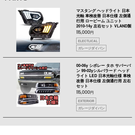
マスタング ヘッドライト 日本
光軸 車検改善 日本仕様 左側通
行用 ロービーム ユニット
2010-14y 左右セット VLAND製
115,000
円
ELECTLICAL
ガレージダイバン
00-06y シボレー タホ サバーバ
ン 99-02yシルバラード ヘッド
ライト LED 日本光軸仕様 車検
改善 日本仕様 左側通行用 左右
セット
115,000
円
EXTERIOR
ガレージダイバン