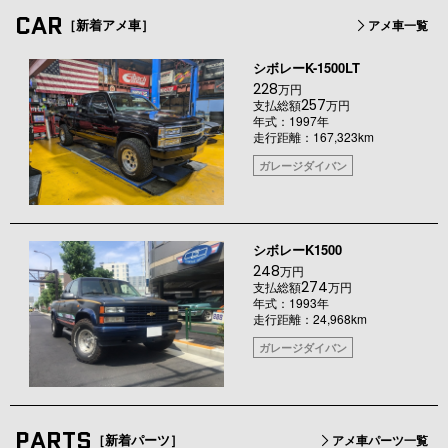
CAR
［新着アメ車］
アメ車一覧
シボレーK-1500LT
228
万円
257
支払総額
万円
年式：1997年
走行距離：167,323km
ガレージダイバン
シボレーK1500
248
万円
274
支払総額
万円
年式：1993年
走行距離：24,968km
ガレージダイバン
PARTS
［新着パーツ］
アメ車パーツ一覧