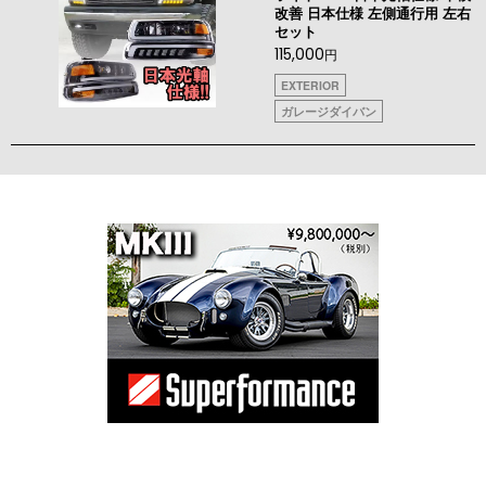
改善 日本仕様 左側通行用 左右
セット
115,000
円
EXTERIOR
ガレージダイバン