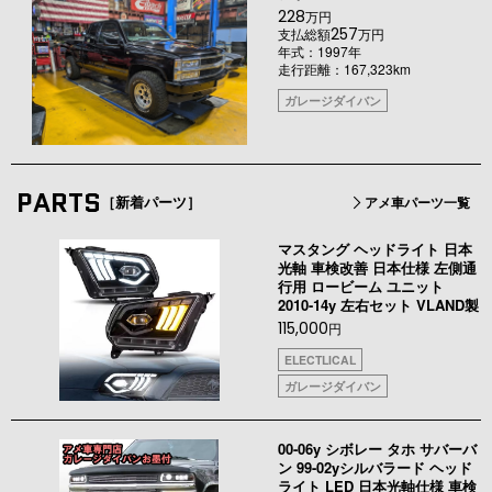
228
万円
257
支払総額
万円
年式：1997年
走行距離：167,323km
ガレージダイバン
PARTS
［新着パーツ］
アメ車パーツ一覧
マスタング ヘッドライト 日本
光軸 車検改善 日本仕様 左側通
行用 ロービーム ユニット
2010-14y 左右セット VLAND製
115,000
円
ELECTLICAL
ガレージダイバン
00-06y シボレー タホ サバーバ
ン 99-02yシルバラード ヘッド
ライト LED 日本光軸仕様 車検