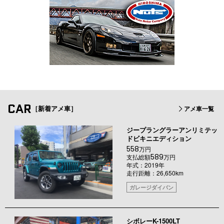
CAR
［新着アメ車］
アメ車一覧
ジープラングラーアンリミテッ
ドビキニエディション
558
万円
589
支払総額
万円
年式：2019年
走行距離：26,650km
ガレージダイバン
シボレーK-1500LT