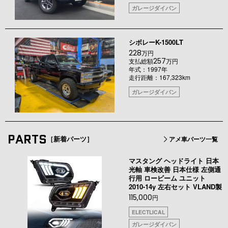
ガレージダイバン
シボレーK-1500LT
228
万円
257
支払総額
万円
年式：1997年
走行距離：167,323km
ガレージダイバン
PARTS
［新着パーツ］
アメ車パーツ一覧
マスタング ヘッドライト 日本
光軸 車検改善 日本仕様 左側通
行用 ロービーム ユニット
2010-14y 左右セット VLAND製
115,000
円
ELECTLICAL
ガレージダイバン