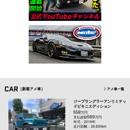
CAR
［新着アメ車］
アメ車一覧
ジープラングラーアンリミテッ
ドビキニエディション
558
万円
589
支払総額
万円
年式：2019年
走行距離：26,650km