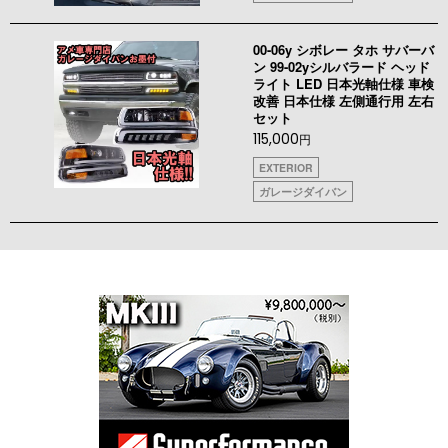
00-06y シボレー タホ サバーバ
ン 99-02yシルバラード ヘッド
ライト LED 日本光軸仕様 車検
改善 日本仕様 左側通行用 左右
セット
115,000
円
EXTERIOR
ガレージダイバン