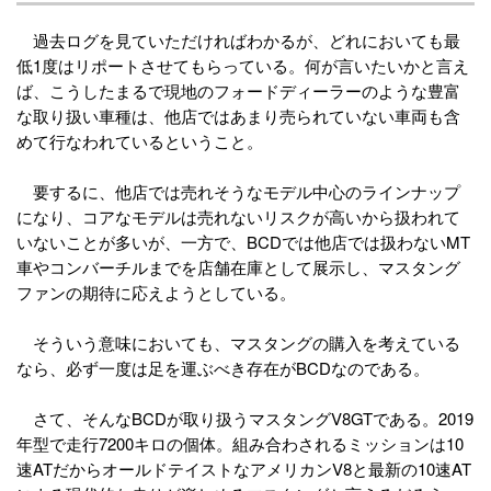
過去ログを見ていただければわかるが、どれにおいても最
低1度はリポートさせてもらっている。何が言いたいかと言え
ば、こうしたまるで現地のフォードディーラーのような豊富
な取り扱い車種は、他店ではあまり売られていない車両も含
めて行なわれているということ。
要するに、他店では売れそうなモデル中心のラインナップ
になり、コアなモデルは売れないリスクが高いから扱われて
いないことが多いが、一方で、BCDでは他店では扱わないMT
車やコンバーチルまでを店舗在庫として展示し、マスタング
ファンの期待に応えようとしている。
そういう意味においても、マスタングの購入を考えている
なら、必ず一度は足を運ぶべき存在がBCDなのである。
さて、そんなBCDが取り扱うマスタングV8GTである。2019
年型で走行7200キロの個体。組み合わされるミッションは10
速ATだからオールドテイストなアメリカンV8と最新の10速AT