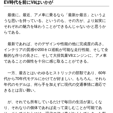
EV時代を前にV8はいかが
最後に。最近、アメ車に乗るなら「最新か最古」というよ
うな思いを持っている。というのも、その方が、より如実に
それぞれの魅力を味わうことができるんじゃないかと思うか
らである。
最新であれば、そのデザインや性能の他に完成度の高さ。
インテリアの質感や200キロ巡航が可能な走行性能、そして全
般的な作りの良さに、そして大排気量V8エンジンに、アメ車
であることの個性を十分に感じ取ることができる。
一方、最古とはいわゆるヒストリックの部類であり、60年
代から70年代モデルにかけてが好ましい。もちろん、それら
年代のモデルは、何ら手を加えずに現代の交通事情に適応で
きるとは言い難い。
が、それでも所有しているだけで毎日の生活が楽しくな
り、それなりの個体であれば走って楽しむことが可能であ