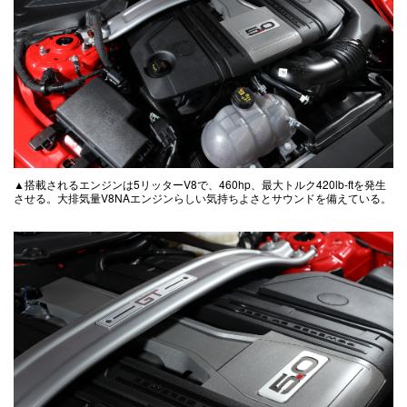
▲搭載されるエンジンは5リッターV8で、460hp、最大トルク420lb-ftを発生
させる。大排気量V8NAエンジンらしい気持ちよさとサウンドを備えている。