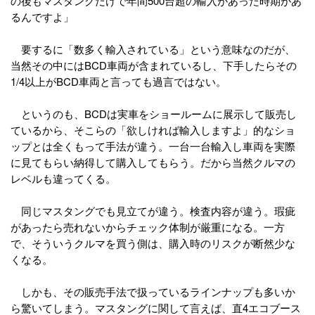
の後もマスタングだけで年間500台超の輸入があった時期があ
るんですよ」
要するに「数多く輸入されている」という意味なのだが、
当然その中にはBCD車両が含まれているし、下手したらその
1/4以上がBCD車両と言っても過言ではない。
というのも、BCDは実車をショールームに展示して販売し
ているから、そこらの「欲しければ輸入しますよ」的なショ
ップとは全くもって手法が違う。一台一台輸入し車両を実際
に見てもらい納得して購入してもらう。だから当然クルマの
レベルも違ってくる。
同じマスタングでも見立てが違う。検査内容が違う。瑕疵
があったら売れないからチェック体制が厳重になる。一方
で、そういうクルマを買う側は、購入時のリスクが断然少な
くなる。
しかも、その販売手法で扱っているラインナップも多いか
ら驚いてしまう。マスタングに関して言えば、直4エコブース