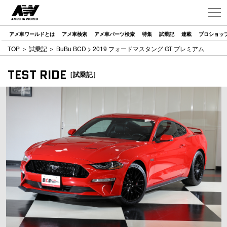
アメ車ワールドとは
アメ車検索
アメ車パーツ検索
特集
試乗記
連載
プロショッ
TOP
＞
試乗記
＞
BuBu BCD
> 2019 フォードマスタング GT プレミアム
TEST RIDE
［試乗記］