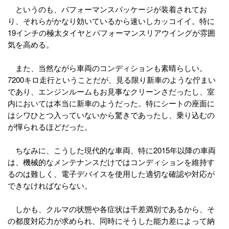
というのも、パフォーマンスパッケージが装着されてお
り、それらがかなり効いているから速いしカッコイイ。特に
19インチの極太タイヤとパフォーマンスリアウイングが雰囲
気を高める。
また、当然ながら車両のコンディションも素晴らしい。
7200キロ走行ということだが、見る限り新車のような佇まい
であり、エンジンルームもお見事なクリーンさだったし、室
内においては本当に新車のようだった。特にシートの座面に
はシワひとつ入っていないから驚きであったし、乗り込むの
が憚られるほどだった。
ちなみに、こうした現代的な車両、特に2015年以降の車両
は、機械的なメンテナンスだけではコンディションを維持す
るのは難しく、電子デバイスを使用した適切な確認や対応が
できなければならない。
しかも、クルマの状態や各症状は千差満別であるから、そ
の都度対応力が求められ、同時にそうした能力差によって納