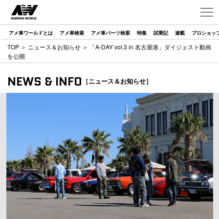
アメ車ワールドとは
アメ車検索
アメ車パーツ検索
特集
試乗記
連載
プロショッ
TOP
＞
ニュース＆お知らせ
＞ 「A-DAY vol.3 in 名古屋港」ダイジェスト動画
を公開
NEWS & INFO
［ニュース＆お知らせ］