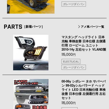
ガレージダイバン
PARTS
［新着パーツ］
アメ車パーツ一覧
マスタング ヘッドライト 日本
光軸 車検改善 日本仕様 左側通
行用 ロービーム ユニット
2010-14y 左右セット VLAND製
115,000
円
ELECTLICAL
ガレージダイバン
00-06y シボレー タホ サバーバ
ン 99-02yシルバラード ヘッド
ライト LED 日本光軸仕様 車検
改善 日本仕様 左側通行用 左右
セット
115,000
円