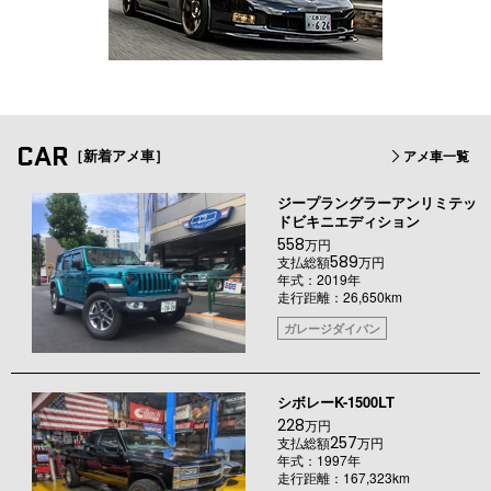
CAR
［新着アメ車］
アメ車一覧
ジープラングラーアンリミテッ
ドビキニエディション
558
万円
589
支払総額
万円
年式：2019年
走行距離：26,650km
ガレージダイバン
シボレーK-1500LT
228
万円
257
支払総額
万円
年式：1997年
走行距離：167,323km