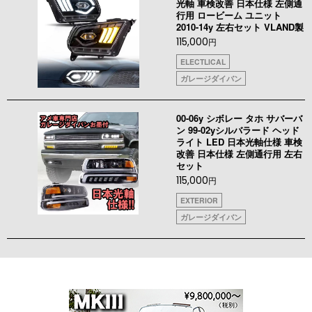
光軸 車検改善 日本仕様 左側通
行用 ロービーム ユニット
2010-14y 左右セット VLAND製
115,000
円
ELECTLICAL
ガレージダイバン
00-06y シボレー タホ サバーバ
ン 99-02yシルバラード ヘッド
ライト LED 日本光軸仕様 車検
改善 日本仕様 左側通行用 左右
セット
115,000
円
EXTERIOR
ガレージダイバン