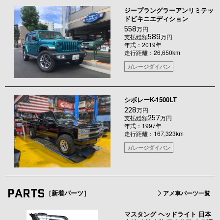
ジープラングラーアンリミテッ
ドビキニエディション
558
万円
589
支払総額
万円
年式：2019年
走行距離：26,650km
ガレージダイバン
シボレーK-1500LT
228
万円
257
支払総額
万円
年式：1997年
走行距離：167,323km
ガレージダイバン
PARTS
［新着パーツ］
アメ車パーツ一覧
マスタング ヘッドライト 日本