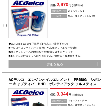
2,970
価格
円
(消費税込)
オイルフィルター
詳細カテゴリ
新品・純正品（ＯＥＭ含）
区分
◆AC Delco JAPAN 正規品 (並行品にご注意下さい)
■セルロースファイバーを採用した高度なフィルター設計!!
■25ミクロンレベルの微細な不純物質を確実にキャッチ!
■エンジンの性能をフルに引き出す高ろ過性能と長寿命を実現!
詳細を見る
ACデルコ エンジンオイルエレメント PF458G シボレ
ー キャプティバ HHR ポンティアック ソルスティス
3,344
価格
円
(消費税込)
オイルフィルター
詳細カテゴリ
新品・純正品（ＯＥＭ含）
区分