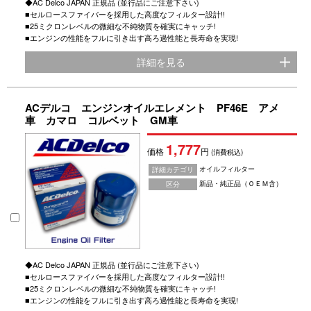
◆AC Delco JAPAN 正規品 (並行品にご注意下さい)
■セルロースファイバーを採用した高度なフィルター設計!!
■25ミクロンレベルの微細な不純物質を確実にキャッチ!
■エンジンの性能をフルに引き出す高ろ過性能と長寿命を実現!
詳細を見る
ACデルコ エンジンオイルエレメント PF46E アメ
車 カマロ コルベット GM車
1,777
価格
円
(消費税込)
オイルフィルター
詳細カテゴリ
新品・純正品（ＯＥＭ含）
区分
◆AC Delco JAPAN 正規品 (並行品にご注意下さい)
■セルロースファイバーを採用した高度なフィルター設計!!
■25ミクロンレベルの微細な不純物質を確実にキャッチ!
■エンジンの性能をフルに引き出す高ろ過性能と長寿命を実現!