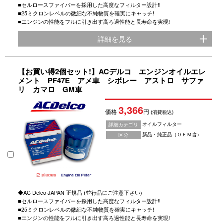
■セルロースファイバーを採用した高度なフィルター設計!!
■25ミクロンレベルの微細な不純物質を確実にキャッチ!
■エンジンの性能をフルに引き出す高ろ過性能と長寿命を実現!
詳細を見る
【お買い得2個セット!】ACデルコ エンジンオイルエレ
メント PF47E アメ車 シボレー アストロ サファ
リ カマロ GM車
3,366
価格
円
(消費税込)
オイルフィルター
詳細カテゴリ
新品・純正品（ＯＥＭ含）
区分
◆AC Delco JAPAN 正規品 (並行品にご注意下さい)
■セルロースファイバーを採用した高度なフィルター設計!!
■25ミクロンレベルの微細な不純物質を確実にキャッチ!
■エンジンの性能をフルに引き出す高ろ過性能と長寿命を実現!