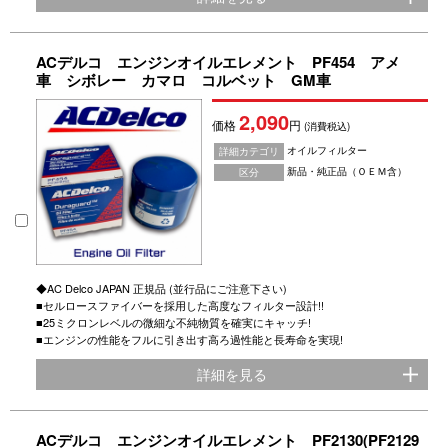
ACデルコ エンジンオイルエレメント PF454 アメ
車 シボレー カマロ コルベット GM車
2,090
価格
円
(消費税込)
オイルフィルター
詳細カテゴリ
新品・純正品（ＯＥＭ含）
区分
◆AC Delco JAPAN 正規品 (並行品にご注意下さい)
■セルロースファイバーを採用した高度なフィルター設計!!
■25ミクロンレベルの微細な不純物質を確実にキャッチ!
■エンジンの性能をフルに引き出す高ろ過性能と長寿命を実現!
詳細を見る
ACデルコ エンジンオイルエレメント PF2130(PF2129