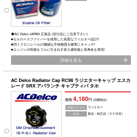
◆AC Delco JAPAN 正規品 (並行品にご注意下さい)
■セルロースファイバーを採用した高度なフィルター設計!!
■25ミクロンレベルの微細な不純物質を確実にキャッチ!
■エンジンの性能をフルに引き出す高ろ過性能と長寿命を実現!
詳細を見る
AC Delco Radiator Cap RC98 ラジエターキャップ エスカ
レード SRX アバランチ キャプティバ タホ
4,180
価格
円
(消費税込)
ラジエター
詳細カテゴリ
新品・純正品（ＯＥＭ含）
区分