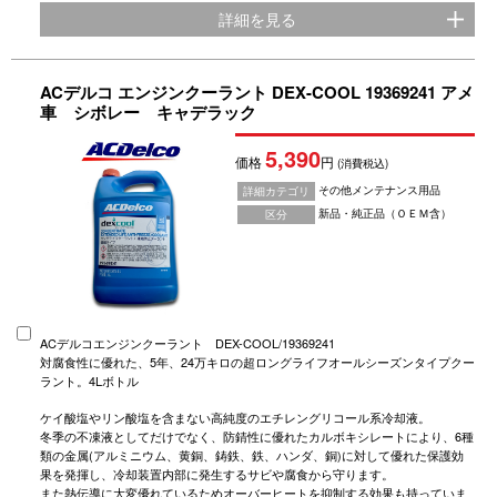
詳細を見る
ACデルコ エンジンクーラント DEX-COOL 19369241 アメ
車 シボレー キャデラック
5,390
価格
円
(消費税込)
その他メンテナンス用品
詳細カテゴリ
新品・純正品（ＯＥＭ含）
区分
ACデルコエンジンクーラント DEX-COOL/19369241
対腐食性に優れた、5年、24万キロの超ロングライフオールシーズンタイプクー
ラント。4Lボトル
ケイ酸塩やリン酸塩を含まない高純度のエチレングリコール系冷却液。
冬季の不凍液としてだけでなく、防錆性に優れたカルボキシレートにより、6種
類の金属(アルミニウム、黄銅、鋳鉄、鉄、ハンダ、銅)に対して優れた保護効
果を発揮し、冷却装置内部に発生するサビや腐食から守ります。
また熱伝導に大変優れているためオーバーヒートを抑制する効果も持っていま