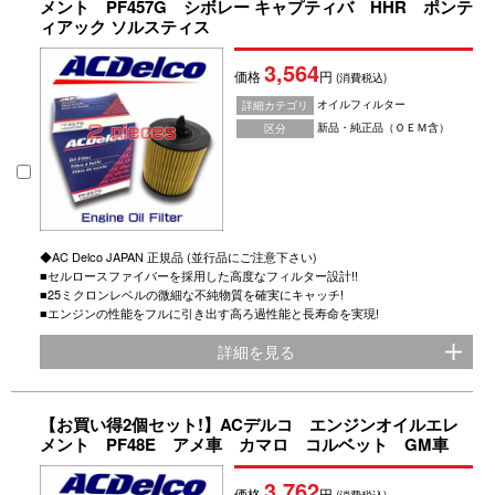
メント PF457G シボレー キャプティバ HHR ポンテ
ィアック ソルスティス
3,564
価格
円
(消費税込)
オイルフィルター
詳細カテゴリ
新品・純正品（ＯＥＭ含）
区分
◆AC Delco JAPAN 正規品 (並行品にご注意下さい)
■セルロースファイバーを採用した高度なフィルター設計!!
■25ミクロンレベルの微細な不純物質を確実にキャッチ!
■エンジンの性能をフルに引き出す高ろ過性能と長寿命を実現!
詳細を見る
【お買い得2個セット!】ACデルコ エンジンオイルエレ
メント PF48E アメ車 カマロ コルベット GM車
3,762
価格
円