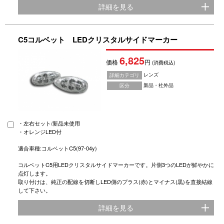
詳細を見る
C5コルベット LEDクリスタルサイドマーカー
6,825
価格
円
(消費税込)
レンズ
詳細カテゴリ
新品・社外品
区分
・左右セット/新品未使用
・オレンジLED付
適合車種:コルベットC5(97-04y)
コルベットC5用LEDクリスタルサイドマーカーです。片側3つのLEDが鮮やかに
点灯します。
取り付けは、純正の配線を切断しLED側のプラス(赤)とマイナス(黒)を直接結線
して下さい。
詳細を見る