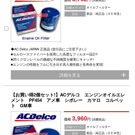
(消費税込)
オイルフィルター
詳細カテゴリ
新品・純正品（ＯＥＭ含）
区分
◆AC Delco JAPAN 正規品 (並行品にご注意下さい)
■セルロースファイバーを採用した高度なフィルター設計!!
■25ミクロンレベルの微細な不純物質を確実にキャッチ!
■エンジンの性能をフルに引き出す高ろ過性能と長寿命を実現!
詳細を見る
【お買い得2個セット!】ACデルコ エンジンオイルエレ
メント PF454 アメ車 シボレー カマロ コルベッ
ト GM車
3,960
価格
円
(消費税込)
オイルフィルター
詳細カテゴリ
新品・純正品（ＯＥＭ含）
区分