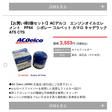
詳細を見る
【お買い得2個セット!】ACデルコ エンジンオイルエレ
メント PF64 シボレー コルベット カマロ キャデラック
ATS CTS
3,553
価格
円
(消費税込)
オイルフィルター
詳細カテゴリ
新品・純正品（ＯＥＭ含）
区分
◆AC Delco JAPAN 正規品 (並行品にご注意下さい)
■セルロースファイバーを採用した高度なフィルター設計!!
■25ミクロンレベルの微細な不純物質を確実にキャッチ!
■エンジンの性能をフルに引き出す高ろ過性能と長寿命を実現!
詳細を見る