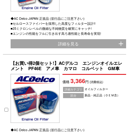
◆AC Delco JAPAN 正規品 (並行品にご注意下さい)
■セルロースファイバーを採用した高度なフィルター設計!!
■25ミクロンレベルの微細な不純物質を確実にキャッチ!
■エンジンの性能をフルに引き出す高ろ過性能と長寿命を実現!
詳細を見る
【お買い得2個セット!】ACデルコ エンジンオイルエレ
メント PF46E アメ車 カマロ コルベット GM車
3,366
価格
円
(消費税込)
オイルフィルター
詳細カテゴリ
新品・純正品（ＯＥＭ含）
区分
◆AC Delco JAPAN 正規品 (並行品にご注意下さい)