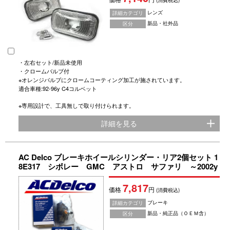
(消費税込)
レンズ
詳細カテゴリ
新品・社外品
区分
・左右セット/新品未使用
・クロームバルブ付
※オレンジバルブにクロームコーティング加工が施されています。
適合車種:92-96y C4コルベット
※専用設計で、工具無しで取り付けられます。
詳細を見る
AC Delco ブレーキホイールシリンダー・リア2個セット 1
8E317 シボレー GMC アストロ サファリ ～2002y
7,817
価格
円
(消費税込)
ブレーキ
詳細カテゴリ
新品・純正品（ＯＥＭ含）
区分