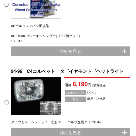
ACデルコジャパン正規品
AC Delco ブレーキシリンダー(リア2個セット)
18E317
詳細を見る
94-96 C4コルベット タ゛イヤモント゛ヘットライト
8,190
価格
円
(消費税込)
レンズ
詳細カテゴリ
新品・社外品
区分
ダイヤモンドヘットライト左右SET バルブ交換タイプ(H4)
詳細を見る