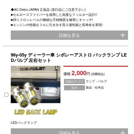
◆AC Delco JAPAN 正規品 (並行品にご注意下さい)
■セルロースファイバーを採用した高度なフィルター設計!!
■25ミクロンレベルの微細な不純物質を確実にキャッチ!
■エンジンの性能をフルに引き出す高ろ過性能と長寿命を実現!
詳細を見る
96y-05y ディーラー車 シボレーアストロ バックランプ LE
Dバルブ 左右セット
2,000
価格
円
(消費税込)
ランプ・バルブ
詳細カテゴリ
新品・社外品
区分
LEDバックランプ
詳細を見る