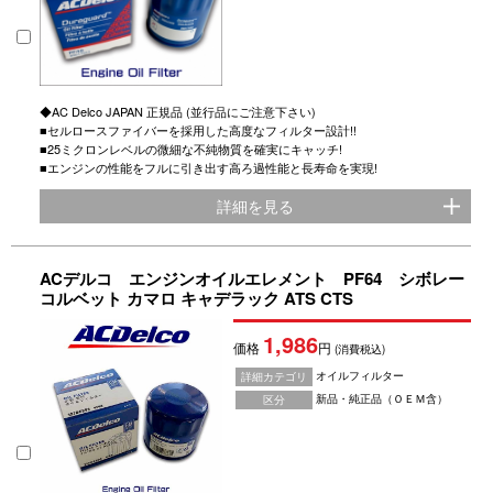
◆AC Delco JAPAN 正規品 (並行品にご注意下さい)
■セルロースファイバーを採用した高度なフィルター設計!!
■25ミクロンレベルの微細な不純物質を確実にキャッチ!
■エンジンの性能をフルに引き出す高ろ過性能と長寿命を実現!
詳細を見る
ACデルコ エンジンオイルエレメント PF64 シボレー
コルベット カマロ キャデラック ATS CTS
1,986
価格
円
(消費税込)
オイルフィルター
詳細カテゴリ
新品・純正品（ＯＥＭ含）
区分