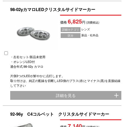
98-02yカマロLEDクリスタルサイドマーカー
6,825
価格
円
(消費税込)
レンズ
詳細カテゴリ
新品・社外品
区分
・左右セット/新品未使用
・オレンジLED付
適合年式:98-02y カマロ
片側3つのLEDが鮮やかに点灯します。
取り付けは、純正の配線を切断しLED側のプラス(赤)とマイナス(黒)を直接結線
して下さい
詳細を見る
92-96y C4コルベット クリスタルサイドマーカー
7,140
価格
円