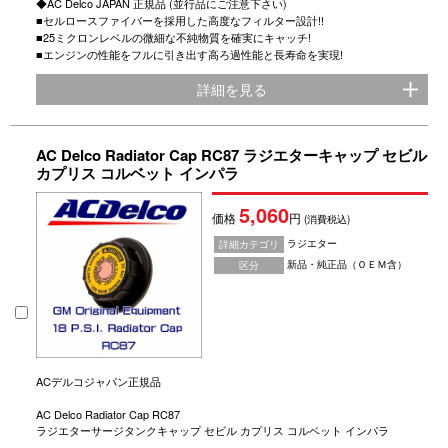
◆AC Delco JAPAN 正規品 (並行品にご注意下さい)
■セルロースファイバーを採用した高度なフィルター設計!!
■25ミクロンレベルの微細な不純物質を確実にキャッチ!
■エンジンの性能をフルに引き出す高ろ過性能と長寿命を実現!
詳細を見る
AC Delco Radiator Cap RC87 ラジエターキャップ セビル
カプリス コルベット インパラ
5,060
価格
円
(消費税込)
ラジエター
詳細カテゴリ
新品・純正品（ＯＥＭ含）
区分
ACデルコジャパン正規品
AC Delco Radiator Cap RC87
ラジエターサージタンクキャップ セビル カプリス コルベット インパラ