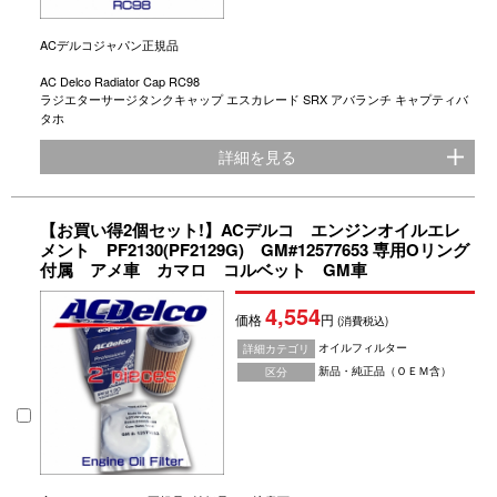
ACデルコジャパン正規品
AC Delco Radiator Cap RC98
ラジエターサージタンクキャップ エスカレード SRX アバランチ キャプティバ
タホ
詳細を見る
【お買い得2個セット!】ACデルコ エンジンオイルエレ
メント PF2130(PF2129G) GM#12577653 専用Oリング
付属 アメ車 カマロ コルベット GM車
4,554
価格
円
(消費税込)
オイルフィルター
詳細カテゴリ
新品・純正品（ＯＥＭ含）
区分