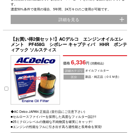
す。
濃度50%条件で使用の場合、5年間、24万キロのご使用が可能です。
詳細を見る
【お買い得2個セット!】ACデルコ エンジンオイルエレ
メント PF458G シボレー キャプティバ HHR ポンテ
ィアック ソルスティス
6,336
価格
円
(消費税込)
オイルフィルター
詳細カテゴリ
新品・純正品（ＯＥＭ含）
区分
◆AC Delco JAPAN 正規品 (並行品にご注意下さい)
■セルロースファイバーを採用した高度なフィルター設計!!
■25ミクロンレベルの微細な不純物質を確実にキャッチ!
■エンジンの性能をフルに引き出す高ろ過性能と長寿命を実現!