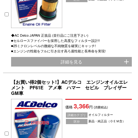
◆AC Delco JAPAN 正規品 (並行品にご注意下さい)
■セルロースファイバーを採用した高度なフィルター設計!!
■25ミクロンレベルの微細な不純物質を確実にキャッチ!
■エンジンの性能をフルに引き出す高ろ過性能と長寿命を実現!
詳細を見る
【お買い得2個セット!】ACデルコ エンジンオイルエレ
メント PF61E アメ車 ハマー セビル ブレイザー
GM車
3,366
価格
円
(消費税込)
オイルフィルター
詳細カテゴリ
新品・純正品（ＯＥＭ含）
区分