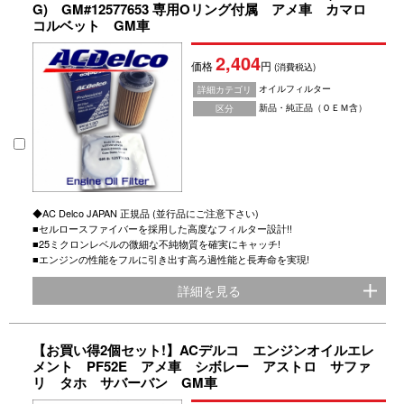
G) GM#12577653 専用Oリング付属 アメ車 カマロ
コルベット GM車
2,404
価格
円
(消費税込)
オイルフィルター
詳細カテゴリ
新品・純正品（ＯＥＭ含）
区分
◆AC Delco JAPAN 正規品 (並行品にご注意下さい)
■セルロースファイバーを採用した高度なフィルター設計!!
■25ミクロンレベルの微細な不純物質を確実にキャッチ!
■エンジンの性能をフルに引き出す高ろ過性能と長寿命を実現!
詳細を見る
【お買い得2個セット!】ACデルコ エンジンオイルエレ
メント PF52E アメ車 シボレー アストロ サファ
リ タホ サバーバン GM車