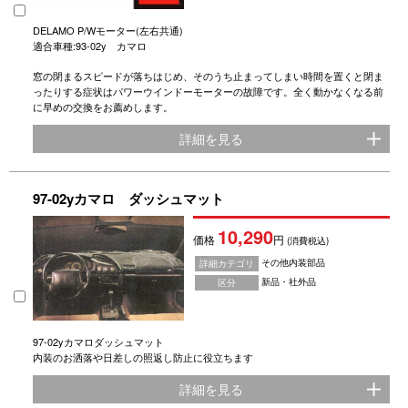
DELAMO P/Wモーター(左右共通)
適合車種:93-02y カマロ
窓の閉まるスピードが落ちはじめ、そのうち止まってしまい時間を置くと閉ま
ったりする症状はパワーウインドーモーターの故障です。全く動かなくなる前
に早めの交換をお薦めします。
詳細を見る
97-02yカマロ ダッシュマット
10,290
価格
円
(消費税込)
その他内装部品
詳細カテゴリ
新品・社外品
区分
97‐02yカマロダッシュマット
内装のお洒落や日差しの照返し防止に役立ちます
詳細を見る