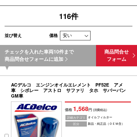
116件
並び替え
価格
チェックを入れた車両10件まで
商品問合せ
商品問合せフォームに追加
フォーム
ACデルコ エンジンオイルエレメント PF52E アメ
車 シボレー アストロ サファリ タホ サバーバン
GM車
1,568
価格
円
(消費税込)
オイルフィルター
詳細カテゴリ
新品・純正品（ＯＥＭ含）
区分