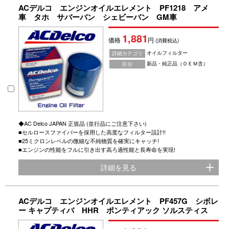
ACデルコ エンジンオイルエレメント PF1218 アメ
車 タホ サバーバン シェビーバン GM車
1,881
価格
円
(消費税込)
オイルフィルター
詳細カテゴリ
新品・純正品（ＯＥＭ含）
区分
◆AC Delco JAPAN 正規品 (並行品にご注意下さい)
■セルロースファイバーを採用した高度なフィルター設計!!
■25ミクロンレベルの微細な不純物質を確実にキャッチ!
■エンジンの性能をフルに引き出す高ろ過性能と長寿命を実現!
詳細を見る
ACデルコ エンジンオイルエレメント PF457G シボレ
ー キャプティバ HHR ポンティアック ソルスティス