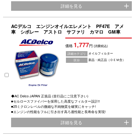
詳細を見る
ACデルコ エンジンオイルエレメント PF47E アメ
車 シボレー アストロ サファリ カマロ GM車
1,777
価格
円
(消費税込)
オイルフィルター
詳細カテゴリ
新品・純正品（ＯＥＭ含）
区分
◆AC Delco JAPAN 正規品 (並行品にご注意下さい)
■セルロースファイバーを採用した高度なフィルター設計!!
■25ミクロンレベルの微細な不純物質を確実にキャッチ!
■エンジンの性能をフルに引き出す高ろ過性能と長寿命を実現!
詳細を見る