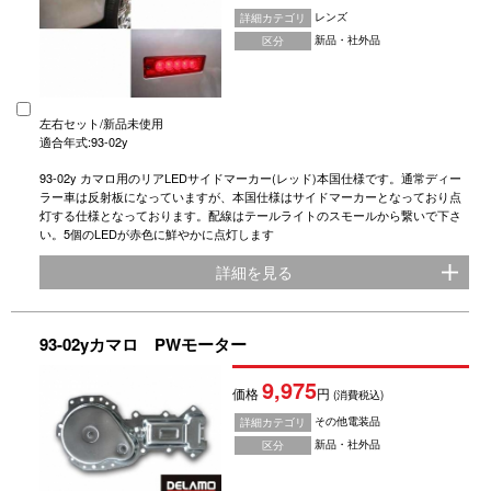
レンズ
詳細カテゴリ
新品・社外品
区分
左右セット/新品未使用
適合年式:93-02y
93-02y カマロ用のリアLEDサイドマーカー(レッド)本国仕様です。通常ディー
ラー車は反射板になっていますが、本国仕様はサイドマーカーとなっており点
灯する仕様となっております。配線はテールライトのスモールから繋いで下さ
い。5個のLEDが赤色に鮮やかに点灯します
詳細を見る
93-02yカマロ PWモーター
9,975
価格
円
(消費税込)
その他電装品
詳細カテゴリ
新品・社外品
区分