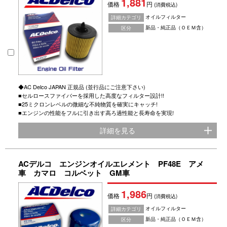
1,881
価格
円
(消費税込)
オイルフィルター
詳細カテゴリ
新品・純正品（ＯＥＭ含）
区分
◆AC Delco JAPAN 正規品 (並行品にご注意下さい)
■セルロースファイバーを採用した高度なフィルター設計!!
■25ミクロンレベルの微細な不純物質を確実にキャッチ!
■エンジンの性能をフルに引き出す高ろ過性能と長寿命を実現!
詳細を見る
ACデルコ エンジンオイルエレメント PF48E アメ
車 カマロ コルベット GM車
1,986
価格
円
(消費税込)
オイルフィルター
詳細カテゴリ
新品・純正品（ＯＥＭ含）
区分