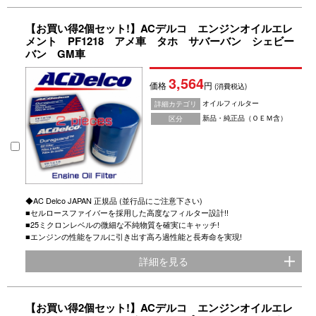
【お買い得2個セット!】ACデルコ エンジンオイルエレ
メント PF1218 アメ車 タホ サバーバン シェビー
バン GM車
3,564
価格
円
(消費税込)
オイルフィルター
詳細カテゴリ
新品・純正品（ＯＥＭ含）
区分
◆AC Delco JAPAN 正規品 (並行品にご注意下さい)
■セルロースファイバーを採用した高度なフィルター設計!!
■25ミクロンレベルの微細な不純物質を確実にキャッチ!
■エンジンの性能をフルに引き出す高ろ過性能と長寿命を実現!
詳細を見る
【お買い得2個セット!】ACデルコ エンジンオイルエレ