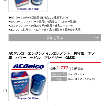
◆AC Delco JAPAN 正規品 (並行品にご注意下さい)
■セルロースファイバーを採用した高度なフィルター設計!!
■25ミクロンレベルの微細な不純物質を確実にキャッチ!
■エンジンの性能をフルに引き出す高ろ過性能と長寿命を実現!
詳細を見る
ACデルコ エンジンオイルエレメント PF61E アメ
車 ハマー セビル ブレイザー GM車
1,777
価格
円
(消費税込)
オイルフィルター
詳細カテゴリ
新品・純正品（ＯＥＭ含）
区分