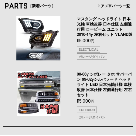
PARTS
［新着パーツ］
アメ車パーツ一覧
マスタング ヘッドライト 日本
光軸 車検改善 日本仕様 左側通
行用 ロービーム ユニット
2010-14y 左右セット VLAND製
115,000
円
ELECTLICAL
ガレージダイバン
00-06y シボレー タホ サバーバ
ン 99-02yシルバラード ヘッド
ライト LED 日本光軸仕様 車検
改善 日本仕様 左側通行用 左右
セット
115,000
円
EXTERIOR
ガレージダイバン