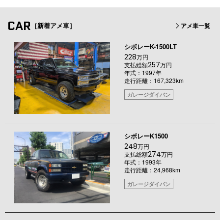
CAR
［新着アメ車］
アメ車一覧
シボレーK-1500LT
228
万円
257
支払総額
万円
年式：1997年
走行距離：167,323km
ガレージダイバン
シボレーK1500
248
万円
274
支払総額
万円
年式：1993年
走行距離：24,968km
ガレージダイバン