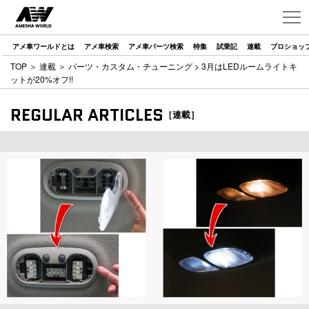
アメ車ワールドとは
アメ車検索
アメ車パーツ検索
特集
試乗記
連載
プロショッ
TOP
＞
連載
＞
パーツ・カスタム・チューニング
> 3月はLEDルームライトキ
ットが20%オフ!!
REGULAR ARTICLES
［連載］