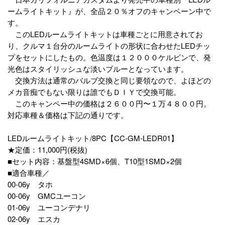
ームライトキット』が、全品２０％オフのキャンペーン中で
す。
このLEDルームライトキットは車種ごとに用意されてお
り、クルマ１台分のルームライトの形状に合わせたLEDチッ
プをセットにしたもの。色温度は１２０００ケルビンで、発
光色はスタイリッシュな淡いブルーとなっています。
交換方法は通常のバルブ交換と同じ要領なので、よほどの
メカ音痴でもない限りは誰でもＤＩＹで交換可能。
このキャンペー中の価格は２６００円〜１万４８００円。
対応車種＆価格は下記の通りです。
LEDルームライトキット/8PC【CC-GM-LEDR01】
★定価：11,000円(税抜)
■セット内容：基盤型4SMD×6個、T10型1SMD×2個
■適合車種／
00-06y タホ
00-06y GMCユーコン
01-06y ユーコンデナリ
02-06y エスカ