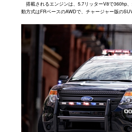
搭載されるエンジンは、5.7リッターV8で360hp、
動方式はFRベースのAWDで、チャージャー版のS