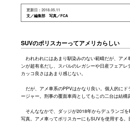
更新日：2018.05.11
文／編集部 写真／FCA
SUVのポリスカーってアメリカらしい
われわれにはあまり馴染みのない範疇だが、アメ車
ンが超有名だし、スバルのレガシーや日産フェアレ
カッコ良さはあまり感じない。
だが、アメ車系のPPVはかなり良い。個人的にド
ージャー。刑事の覆面車両としてもこの二台は結構
そんななかで、ダッジが2018年からデュランゴを
写真。アメ車ってポリスカーにもSUVを使用する。