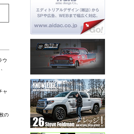
ラウ
も、
チャ
枚の