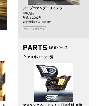
ジープコマンダーリミテッド
198
万円
年式：2007年
走行距離：43,693km
ガレージダイバン
PARTS
［新着パーツ］
アメ車パーツ一覧
マスタング ヘッドライト 日本光軸 車検
ット