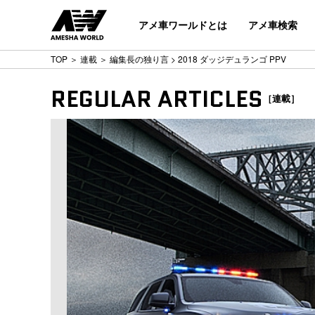
アメ車ワールドとは
アメ車検索
TOP
＞
連載
＞
編集長の独り言
> 2018 ダッジデュランゴ PPV
REGULAR ARTICLES
［連載］