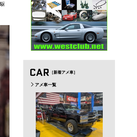
た駆
CAR
［新着アメ車］
アメ車一覧