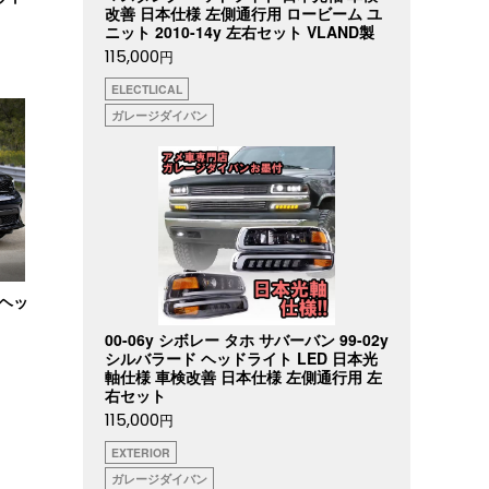
改善 日本仕様 左側通行用 ロービーム ユ
ニット 2010-14y 左右セット VLAND製
115,000
円
ELECTLICAL
ガレージダイバン
ーヘッ
00-06y シボレー タホ サバーバン 99-02y
シルバラード ヘッドライト LED 日本光
軸仕様 車検改善 日本仕様 左側通行用 左
右セット
115,000
円
EXTERIOR
ガレージダイバン