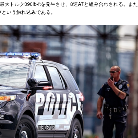
最大トルク390lb-ftを発生させ、8速ATと組み合わされる。ま
UVという触れ込みである。