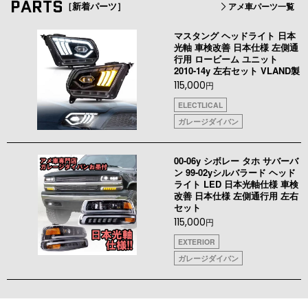
PARTS
［新着パーツ］
アメ車パーツ一覧
マスタング ヘッドライト 日本
光軸 車検改善 日本仕様 左側通
行用 ロービーム ユニット
2010-14y 左右セット VLAND製
115,000
円
ELECTLICAL
ガレージダイバン
00-06y シボレー タホ サバーバ
ン 99-02yシルバラード ヘッド
ライト LED 日本光軸仕様 車検
改善 日本仕様 左側通行用 左右
セット
115,000
円
EXTERIOR
ガレージダイバン