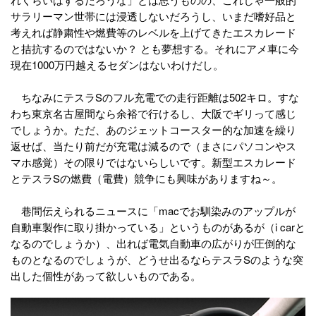
サラリーマン世帯には浸透しないだろうし、いまだ嗜好品と
考えれば静粛性や燃費等のレベルを上げてきたエスカレード
と拮抗するのではないか？ とも夢想する。それにアメ車に今
現在1000万円越えるセダンはないわけだし。
ちなみにテスラSのフル充電での走行距離は502キロ。すな
わち東京名古屋間なら余裕で行けるし、大阪でギリって感じ
でしょうか。ただ、あのジェットコースター的な加速を繰り
返せば、当たり前だが充電は減るので（まさにパソコンやス
マホ感覚）その限りではないらしいです。新型エスカレード
とテスラSの燃費（電費）競争にも興味がありますね～。
巷間伝えられるニュースに「macでお馴染みのアップルが
自動車製作に取り掛かっている」というものがあるが（i carと
なるのでしょうか）、出れば電気自動車の広がりが圧倒的な
ものとなるのでしょうが、どうせ出るならテスラSのような突
出した個性があって欲しいものである。