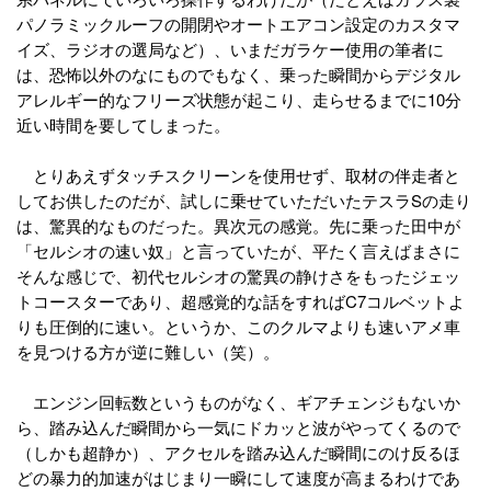
パノラミックルーフの開閉やオートエアコン設定のカスタマ
イズ、ラジオの選局など）、いまだガラケー使用の筆者に
は、恐怖以外のなにものでもなく、乗った瞬間からデジタル
アレルギー的なフリーズ状態が起こり、走らせるまでに10分
近い時間を要してしまった。
とりあえずタッチスクリーンを使用せず、取材の伴走者と
してお供したのだが、試しに乗せていただいたテスラSの走り
は、驚異的なものだった。異次元の感覚。先に乗った田中が
「セルシオの速い奴」と言っていたが、平たく言えばまさに
そんな感じで、初代セルシオの驚異の静けさをもったジェッ
トコースターであり、超感覚的な話をすればC7コルベットよ
りも圧倒的に速い。というか、このクルマよりも速いアメ車
を見つける方が逆に難しい（笑）。
エンジン回転数というものがなく、ギアチェンジもないか
ら、踏み込んだ瞬間から一気にドカッと波がやってくるので
（しかも超静か）、アクセルを踏み込んだ瞬間にのけ反るほ
どの暴力的加速がはじまり一瞬にして速度が高まるわけであ