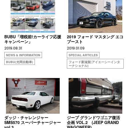
BUBU「増税前!カーライフ応援
2019 フォード マスタング エコ
キャンペーン」
ブースト
2019.08.31
2019.01.09
NEWS & INFORMATION
SPECIAL ARTICLES
BUBU(光岡自動車)
フォード新滋賀(アイエーシーインタ
ーナショナル)
ダッジ・チャレンジャー
ジープ グランドワゴニア復活
SMS570 スーパーチャージャー
企画 VOL.2 (JEEP GRAND
vol.3
WAGONEER)