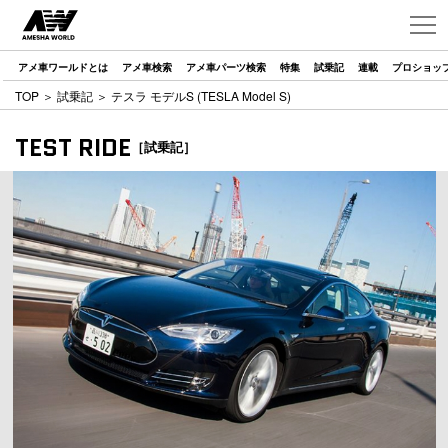
アメ車ワールドとは
アメ車検索
アメ車パーツ検索
特集
試乗記
連載
プロショッ
TOP
＞
試乗記
＞ テスラ モデルS (TESLA Model S)
TEST RIDE
［試乗記］