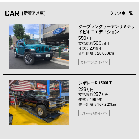
CAR
［新着アメ車］
アメ車一覧
ジープラングラーアンリミテッ
ドビキニエディション
558
万円
589
支払総額
万円
年式：2019年
走行距離：26,650km
ガレージダイバン
シボレーK-1500LT
228
万円
257
支払総額
万円
年式：1997年
走行距離：167,323km
ガレージダイバン