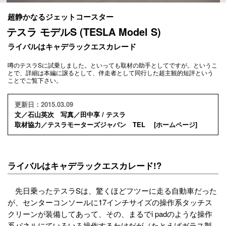
超静かなるジェットコースター
テスラ モデルS (TESLA Model S)
ライバルはキャデラックエスカレード
噂のテスラSに試乗しました。といっても取材の助手としてですが。というこ
とで、詳細は本編に譲るとして、伴走者として同行した超主観的短評という
ことでご覧下さい。
更新日：2015.03.09
文／石山英次 写真／田中享 / テスラ
取材協力／テスラモーターズジャパン TEL [
ホームページ
]
ライバルはキャデラックエスカレード!?
先日乗ったテスラSは、驚くほどフツーに走る自動車だった
が、センターコンソールに17インチサイズの操作系タッチス
クリーンが装備してあって、その、まるでi padのような操作
系パネルにていろいろ操作するわけだが（たとえばガラス製