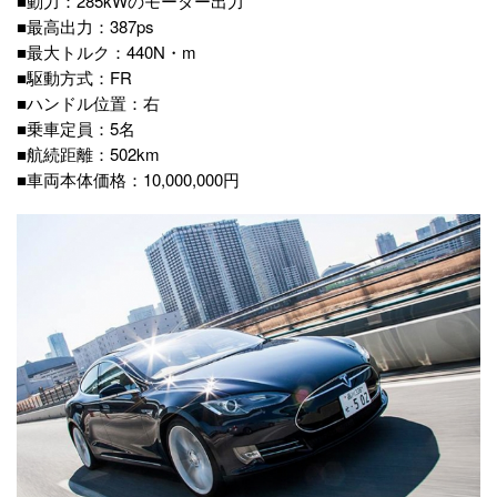
■動力：285kWのモーター出力
■最高出力：387ps
■最大トルク：440N・m
■駆動方式：FR
■ハンドル位置：右
■乗車定員：5名
■航続距離：502km
■車両本体価格：10,000,000円