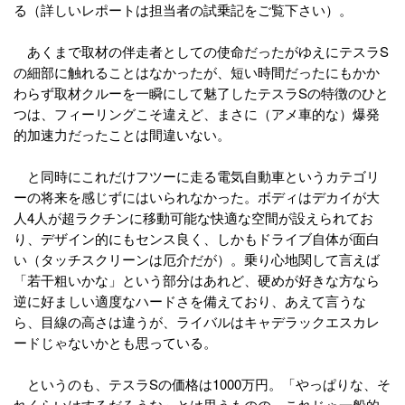
る（詳しいレポートは担当者の試乗記をご覧下さい）。
あくまで取材の伴走者としての使命だったがゆえにテスラS
の細部に触れることはなかったが、短い時間だったにもかか
わらず取材クルーを一瞬にして魅了したテスラSの特徴のひと
つは、フィーリングこそ違えど、まさに（アメ車的な）爆発
的加速力だったことは間違いない。
と同時にこれだけフツーに走る電気自動車というカテゴリ
ーの将来を感じずにはいられなかった。ボディはデカイが大
人4人が超ラクチンに移動可能な快適な空間が設えられてお
り、デザイン的にもセンス良く、しかもドライブ自体が面白
い（タッチスクリーンは厄介だが）。乗り心地関して言えば
「若干粗いかな」という部分はあれど、硬めが好きな方なら
逆に好ましい適度なハードさを備えており、あえて言うな
ら、目線の高さは違うが、ライバルはキャデラックエスカレ
ードじゃないかとも思っている。
というのも、テスラSの価格は1000万円。「やっぱりな、そ
れくらいはするだろうな」とは思うものの、これじゃ一般的