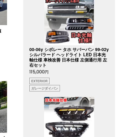
値
00-06y シボレー タホ サバーバン 99-02y
シルバラード ヘッドライト LED 日本光
軸仕様 車検改善 日本仕様 左側通行用 左
右セット
115,000
円
EXTERIOR
ガレージダイバン