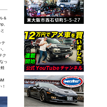
ル＆
hp、
ると
ンテ
い。
のテク
になっ
た軽
GM
い！