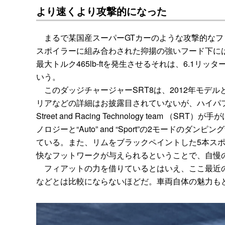
より速くより攻撃的になった
まるで某国産スーパーGTカーのような攻撃的なフ
スポイラーに組み合わされた抑揚の強いフード下には、新
最大トルク465lb-ftを発生させるそれは、6.1
いう。
このダッジチャージャーSRT8は、2012年モデ
リアなどの詳細はお披露目されていないが、ハイパ
Street and Racing Technology team
ノロジーと“Auto” and “Sport”の2モード
ている。また、リムをブラックペイントした5本スポ
快なフットワークが与えられるということで、自慢
フィアットの力を借りているとはいえ、ここ最近の
などとは比較にならないほどだ。車両自体の魅力も