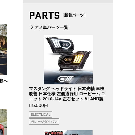
PARTS
［新着パーツ］
アメ車パーツ一覧
搭載へ
マスタング ヘッドライト 日本光軸 車検
改善 日本仕様 左側通行用 ロービーム ユ
ニット 2010-14y 左右セット VLAND製
115,000
円
ELECTLICAL
ガレージダイバン