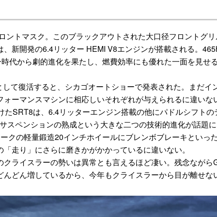
ロントマスク。このブラックアウトされた大口径フロントグリ
開発の6.4リッター HEMI V8エンジンが搭載される。465
リッター時代から劇的進化を果たし、燃費効率にも優れた一面を見せ
ルとして復活すると、シカゴオートショーで発表された。まだイ
フォーマンスマシンに相応しいそれぞれが与えられるに違いな
 （SRT）が手がけたSRT8は、6.4リッターエンジン搭載の他にパドルシフト
のダンピングサスペンションの熟成という大きな二つの技術的進化が話題
ークの軽量鍛造20インチホイールにブレンボブレーキといっ
の「走り」にさらに磨きかがかかっているに違いない。
クライスラーの勢いは異常とも言えるほど凄い。残念ながら
どんどん増しているから、今年もクライスラーから目が離せな