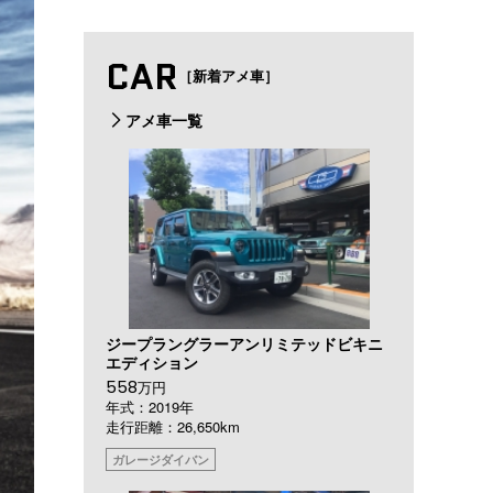
CAR
［新着アメ車］
アメ車一覧
ジープラングラーアンリミテッドビキニ
エディション
558
万円
年式：2019年
走行距離：26,650km
ガレージダイバン