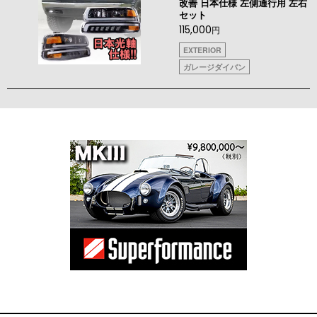
改善 日本仕様 左側通行用 左右
セット
115,000
円
EXTERIOR
ガレージダイバン