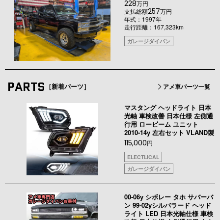
228
万円
257
支払総額
万円
年式：1997年
走行距離：167,323km
ガレージダイバン
PARTS
［新着パーツ］
アメ車パーツ一覧
マスタング ヘッドライト 日本
光軸 車検改善 日本仕様 左側通
行用 ロービーム ユニット
2010-14y 左右セット VLAND製
115,000
円
ELECTLICAL
ガレージダイバン
00-06y シボレー タホ サバーバ
ン 99-02yシルバラード ヘッド
ライト LED 日本光軸仕様 車検