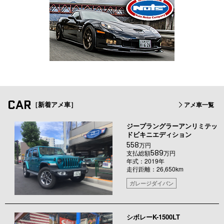
CAR
［新着アメ車］
アメ車一覧
ジープラングラーアンリミテッ
ドビキニエディション
558
万円
589
支払総額
万円
年式：2019年
走行距離：26,650km
ガレージダイバン
シボレーK-1500LT