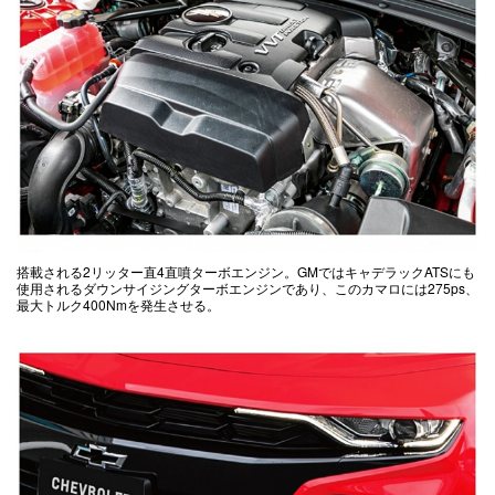
搭載される2リッター直4直噴ターボエンジン。GMではキャデラックATSにも
使用されるダウンサイジングターボエンジンであり、このカマロには275ps、
最大トルク400Nmを発生させる。