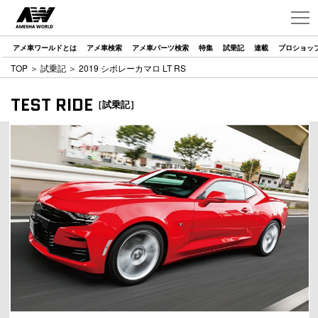
アメ車ワールドとは
アメ車検索
アメ車パーツ検索
特集
試乗記
連載
プロショッ
TOP
＞
試乗記
＞ 2019 シボレーカマロ LT RS
TEST RIDE
［試乗記］