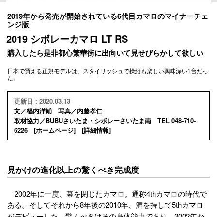
2019年から発売が開始されている6代目カマロのマイナーチェ
ンジ版
2019 シボレーカマロ LT RS
購入したら是非都心繁華街に出向いて見せびらかして欲しい
日本で買える正規モデルは、スタイリッシュで操縦も楽しい興味深い1台だっ
た。
更新日：2020.03.13
文／椙内洋輔 写真／内藤孝仁
取材協力／BUBUさいたま・シボレーさいたま南 TEL 048-710-
6226 [
ホームページ
] [
詳細情報
]
見かけの進化以上の驚くべき完成度
2002年に一度、幕を閉じたカマロ。通称4thカマロの時代で
ある。そしてそれから8年後の2010年、満を持して5thカマロ
がデビューした。驚くべきはその身体能力であり、2002年か