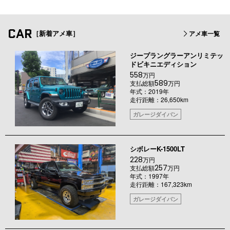
CAR
［新着アメ車］
アメ車一覧
ジープラングラーアンリミテッ
ドビキニエディション
558
万円
589
支払総額
万円
年式：2019年
走行距離：26,650km
ガレージダイバン
シボレーK-1500LT
228
万円
257
支払総額
万円
年式：1997年
走行距離：167,323km
ガレージダイバン