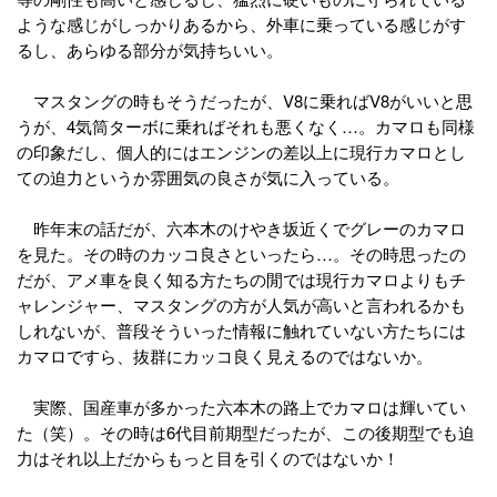
ような感じがしっかりあるから、外車に乗っている感じがす
るし、あらゆる部分が気持ちいい。
マスタングの時もそうだったが、V8に乗ればV8がいいと思
うが、4気筒ターボに乗ればそれも悪くなく…。カマロも同様
の印象だし、個人的にはエンジンの差以上に現行カマロとし
ての迫力というか雰囲気の良さが気に入っている。
昨年末の話だが、六本木のけやき坂近くでグレーのカマロ
を見た。その時のカッコ良さといったら…。その時思ったの
だが、アメ車を良く知る方たちの閒では現行カマロよりもチ
ャレンジャー、マスタングの方が人気が高いと言われるかも
しれないが、普段そういった情報に触れていない方たちには
カマロですら、抜群にカッコ良く見えるのではないか。
実際、国産車が多かった六本木の路上でカマロは輝いてい
た（笑）。その時は6代目前期型だったが、この後期型でも迫
力はそれ以上だからもっと目を引くのではないか！