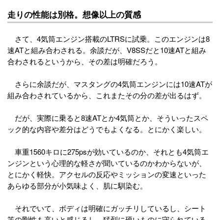
走りの性能は別格。想像以上の質感
さて、4気筒エンジン搭載のLTRSに試乗。このエンジンは8
速ATと組み合わされる。余談だが、V8SSだと10速ATと組み
合わされるというから、その差は明確だろう。
さらに余談だが、マスタングの4気筒エンジンには10速ATが
組み合わされているから、これまたその分の差が出るはず。
だが、実際に乗ると8速ATとか4気筒とか、そういったスペ
ック的な内容や差分はどうでもよくなる。とにかく楽しい。
車重1560キロに275psが効いているのか、それとも4気筒エ
ンジンという心理的な軽さが聞いているのかわからないが、
とにかく軽快。アクセルの反応やミッションの変速といった
あらゆる部分が小気味よく、肌に馴染む。
それでいて、ボディは明確にガッチリしているし、シート
等の剛性も高いと感じるし、猛烈に硬いものに守られている