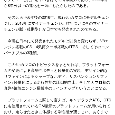
ら8年分以上の進化を一気にもたらしたのである。
その5thから6年後の2016年、現行6thカマロにモデルチェン
ジし、2018年にマイナーチェンジ。昨年ついにそのマイナー
チェンジ版（後期型）が日本でも発売されたのである。
今現在日本にて発売されたモデルは以前と変わらず、V8エ
ンジン搭載のSS、4気筒ターボ搭載のLTRS、そしてそのコン
バーチブルの3種類。
この6thカマロのトピックスをまとめれば、プラットフォー
ムの変更による高剛性ボディと軽量化の実現、デザイン的な
リファインによるシャープなボディ、サスペンションリファ
イン+軽量化による走行性能の圧倒的向上、そしてカマロ初の
直列4気筒エンジン搭載車のラインナップということになる。
プラットフォームに関して言えば、キャデラックATS、CTS
にも使用されているGM最新のプラットフォームが用いられて
おり、走らせたときに体感する剛性感が凄まじい。あくまで