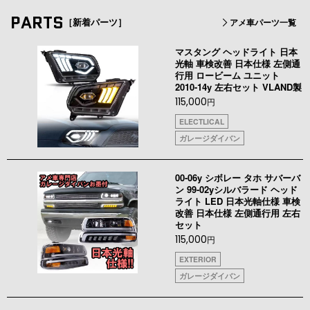
PARTS
［新着パーツ］
アメ車パーツ一覧
マスタング ヘッドライト 日本
光軸 車検改善 日本仕様 左側通
行用 ロービーム ユニット
2010-14y 左右セット VLAND製
115,000
円
ELECTLICAL
ガレージダイバン
00-06y シボレー タホ サバーバ
ン 99-02yシルバラード ヘッド
ライト LED 日本光軸仕様 車検
改善 日本仕様 左側通行用 左右
セット
115,000
円
EXTERIOR
ガレージダイバン