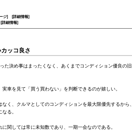
ージ
] [
詳細情報
]
[
詳細情報
]
いカッコ良さ
いった決め事はまったくなく、あくまでコンディション優良の旧
実車を見て「買う買わない」を判断できるのが嬉しい。
なく、クルマとしてのコンディションを最大限優先するから
になる。
に関しては常に未知数であり、一期一会なのである。