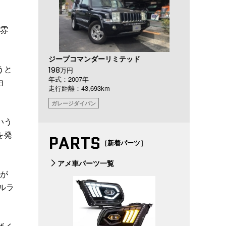
に雰
ジープコマンダーリミテッド
うと
198
万円
年式：2007年
白
走行距離：43,693km
ガレージダイバン
いう
を発
PARTS
［新着パーツ］
アメ車パーツ一覧
匠が
ルラ