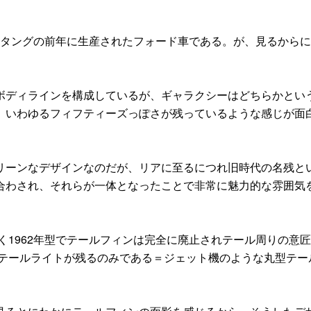
マスタングの前年に生産されたフォード車である。が、見るから
ディラインを構成しているが、ギャラクシーはどちらかとい
、いわゆるフィフティーズっぽさが残っているような感じが面
ーンなデザインなのだが、リアに至るにつれ旧時代の名残と
合わされ、それらが一体となったことで非常に魅力的な雰囲気
く1962年型でテールフィンは完全に廃止されテール周りの意
型テールライトが残るのみである＝ジェット機のような丸型テー