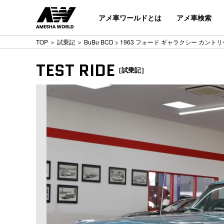
アメ車ワールドとは
アメ車検索
TOP
＞
試乗記
＞
BuBu BCD
> 1963 フォード ギャラクシー カント
TEST RIDE
［試乗記］