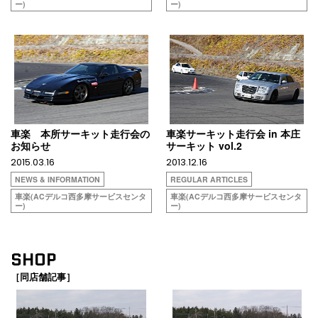
ー)
ー)
車楽 本所サーキット走行会の
車楽サーキット走行会 in 本庄
お知らせ
サーキット vol.2
2015.03.16
2013.12.16
NEWS & INFORMATION
REGULAR ARTICLES
車楽(ACデルコ西多摩サービスセンタ
車楽(ACデルコ西多摩サービスセンタ
ー)
ー)
SHOP
［同店舗記事］