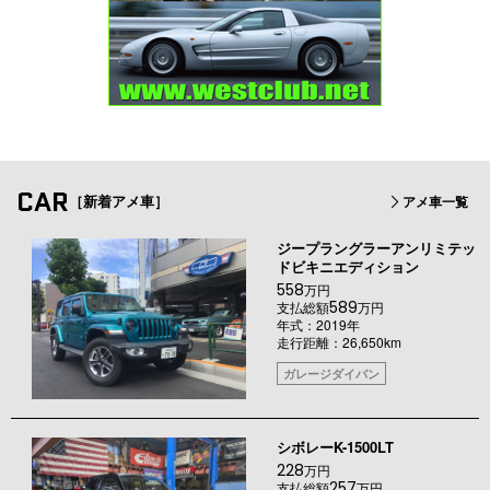
CAR
［新着アメ車］
アメ車一覧
ジープラングラーアンリミテッ
ドビキニエディション
558
万円
589
支払総額
万円
年式：2019年
走行距離：26,650km
ガレージダイバン
シボレーK-1500LT
228
万円
257
支払総額
万円