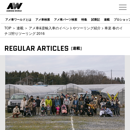
アメ車ワールドとは
アメ車検索
アメ車パーツ検索
特集
試乗記
連載
プロショッ
TOP
＞
連載
＞
アメ車&逆輸入車のイベントやツーリング紹介
> 車楽 春のイ
チゴ狩りツーリング 2016
REGULAR ARTICLES
［連載］