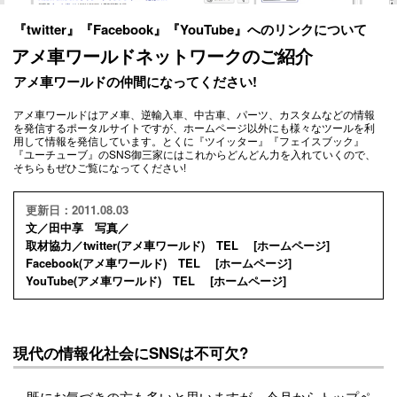
『twitter』『Facebook』『YouTube』へのリンクについて
アメ車ワールドネットワークのご紹介
アメ車ワールドの仲間になってください!
アメ車ワールドはアメ車、逆輸入車、中古車、パーツ、カスタムなどの情報
を発信するポータルサイトですが、ホームページ以外にも様々なツールを利
用して情報を発信しています。とくに『ツイッター』『フェイスブック』
『ユーチューブ』のSNS御三家にはこれからどんどん力を入れていくので、
そちらもぜひご覧になってください!
更新日：2011.08.03
文／田中享 写真／
取材協力／twitter(アメ車ワールド) TEL [
ホームページ
]
Facebook(アメ車ワールド) TEL [
ホームページ
]
YouTube(アメ車ワールド) TEL [
ホームページ
]
現代の情報化社会にSNSは不可欠?
既にお気づきの方も多いと思いますが、今月からトップペ