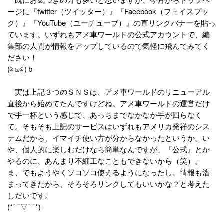
ージに『twitter（ツイッター）』『Facebook（フェイスブッ
ク）』『YouTube（ユーチューブ）』の直リンクバナーを貼っ
ています。いずれもアメ車ワールドの公式アカウントで、編
集部の人間が情報をアップしているので気軽に飛んでみてく
ださい！
(≧ω≦)ｂ
実は上記３つのＳＮＳは、アメ車ワールドのリニューアル
直後から始めてたんですけどね。アメ車ワールドの運営だけ
で手一杯という感じで、あっちまでなかなか手が回らなく
て。そもそも上記のサービスはいずれもアメリカ発祥のシス
テムだから、イマイチ使い方が分からなかったというか。い
や、個人的に楽しむだけなら簡単なんですが、『公式』とか
やるのに、あんまり不細工なこともできないから（笑）。
ま、でもようやくソコソコ使えるようになったし、情報も溜
まってきたから、そろそろリンクしてもいいかな？と考えた
しだいです。
(*⌒▽⌒*)