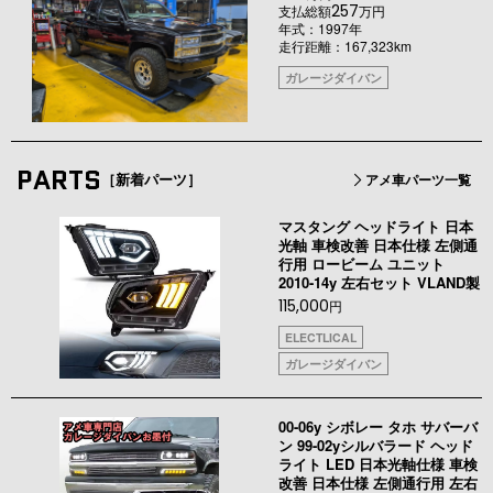
257
支払総額
万円
年式：1997年
走行距離：167,323km
ガレージダイバン
PARTS
［新着パーツ］
アメ車パーツ一覧
マスタング ヘッドライト 日本
光軸 車検改善 日本仕様 左側通
行用 ロービーム ユニット
2010-14y 左右セット VLAND製
115,000
円
ELECTLICAL
ガレージダイバン
00-06y シボレー タホ サバーバ
ン 99-02yシルバラード ヘッド
ライト LED 日本光軸仕様 車検
改善 日本仕様 左側通行用 左右