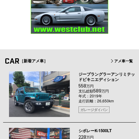
CAR
［新着アメ車］
アメ車一覧
ジープラングラーアンリミテッ
ドビキニエディション
558
万円
589
支払総額
万円
年式：2019年
走行距離：26,650km
ガレージダイバン
シボレーK-1500LT
228
万円