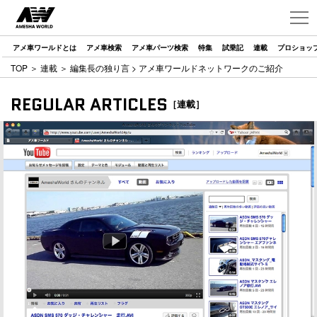
アメ車ワールドとは
アメ車検索
アメ車パーツ検索
特集
試乗記
連載
プロショッ
TOP
＞
連載
＞
編集長の独り言
> アメ車ワールドネットワークのご紹介
REGULAR ARTICLES
［連載］