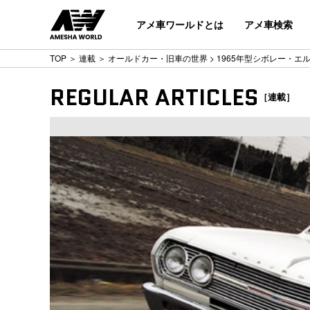
アメ車ワールドとは
アメ車検索
TOP
＞
連載
＞
オールドカー・旧車の世界
> 1965年型シボレー・エ
REGULAR ARTICLES
［連載］