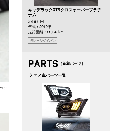
キャデラックXT5クロスオーバープラチ
ナム
348
万円
年式：2019年
走行距離：38,045km
ガレージダイバン
PARTS
［新着パーツ］
アメ車パーツ一覧
ッシ