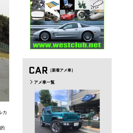
CAR
［新着アメ車］
アメ車一覧
ルカ
代的