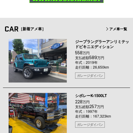
CAR
［新着アメ車］
アメ車一覧
ジープラングラーアンリミテッ
ドビキニエディション
558
万円
589
支払総額
万円
年式：2019年
走行距離：26,650km
ガレージダイバン
シボレーK-1500LT
228
万円
257
支払総額
万円
年式：1997年
走行距離：167,323km
ガレージダイバン