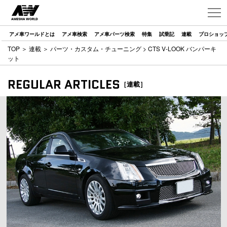
アメ車ワールドとは
アメ車検索
アメ車パーツ検索
特集
試乗記
連載
プロショッ
TOP
＞
連載
＞
パーツ・カスタム・チューニング
> CTS V-LOOK バンパーキ
ット
REGULAR ARTICLES
［連載］