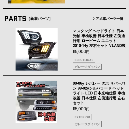
PARTS
［新着パーツ］
アメ車パーツ一覧
マスタング ヘッドライト 日本
光軸 車検改善 日本仕様 左側通
行用 ロービーム ユニット
2010-14y 左右セット VLAND製
115,000
円
ELECTLICAL
ガレージダイバン
00-06y シボレー タホ サバーバ
ン 99-02yシルバラード ヘッド
ライト LED 日本光軸仕様 車検
改善 日本仕様 左側通行用 左右
セット
115,000
円
EXTERIOR
ガレージダイバン