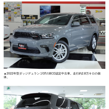
▲2022年型ダッジデュランゴGTのBCD認定中古車。走行約2.8万キロの個
体。