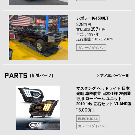
シボレーK-1500LT
228
万円
257
支払総額
万円
年式：1997年
走行距離：167,323km
ガレージダイバン
PARTS
［新着パーツ］
アメ車パーツ一覧
マスタング ヘッドライト 日本
光軸 車検改善 日本仕様 左側通
行用 ロービーム ユニット
2010-14y 左右セット VLAND製
115,000
円
ELECTLICAL
ガレージダイバン