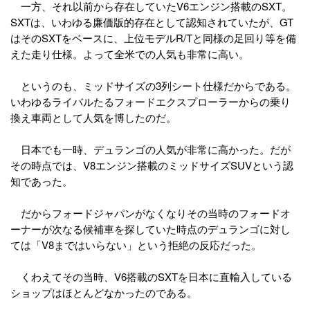
一方、それ以前から存在していたV6エンジン搭載のSXT。
SXTは、いわゆる廉価版的存在として認知されていたが、GT
はそのSXTをベースに、上位モデルR/Tと同様の足回り等を備
えた走り仕様。よって全米での人気も非常に高い。
というのも、ミッドサイズの3列シート仕様だからである。
いわゆるライバルたるフォードエクスプローラーからの乗り
換え車両として人気を博したのだ。
日本でも一時、デュランゴの人気が非常に高かった。だが
その時点では、V8エンジン搭載のミッドサイズSUVという認
知であった。
だからフォードジャパンがなくなりその当時のフォードオ
ーナーが次なる候補車を探していた時点のデュランゴに対し
ては「V8まではいらない」という拒絶の反応だった。
くわえてその当時、V6搭載のSXTを日本に直輸入している
ショップはほとんどなかったのである。