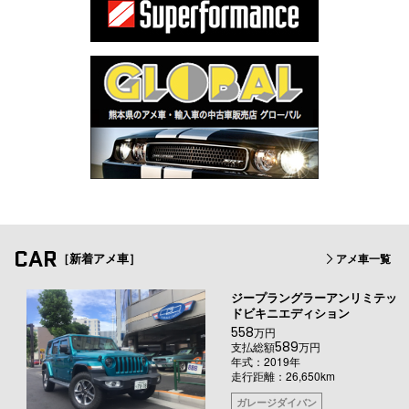
CAR
［新着アメ車］
アメ車一覧
ジープラングラーアンリミテッ
ドビキニエディション
558
万円
589
支払総額
万円
年式：2019年
走行距離：26,650km
ガレージダイバン