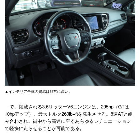
▲インテリア全体の質感は非常に高い。
で、搭載される3.6リッターV6エンジンは、295hp（GTは
10hpアップ）、最大トルク260lb−ftを発生させる。8速ATと組
み合わされ。街中から高速に至るあらゆるシチュエーション
で軽快に走らせることが可能である。