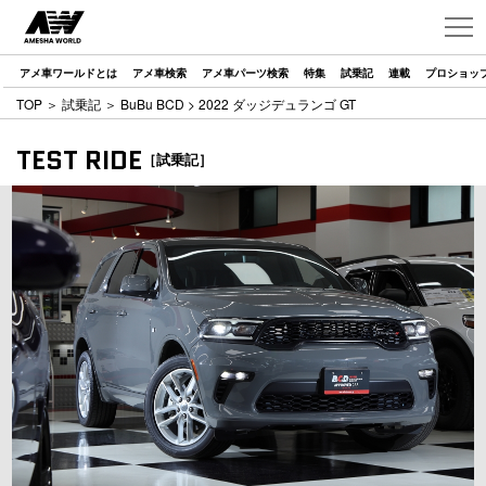
アメ車ワールドとは
アメ車検索
アメ車パーツ検索
特集
試乗記
連載
プロショッ
TOP
＞
試乗記
＞
BuBu BCD
> 2022 ダッジデュランゴ GT
TEST RIDE
［試乗記］