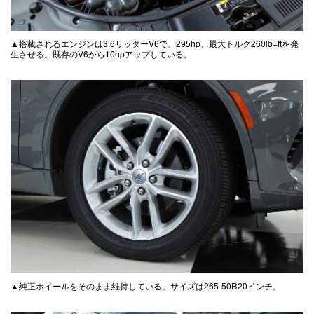
▲搭載されるエンジンは3.6リッターV6で、295hp、最大トルク260lb−ftを発
生させる。既存のV6から10hpアップしている。
▲純正ホイールをそのまま維持している。サイズは265-50R20インチ。