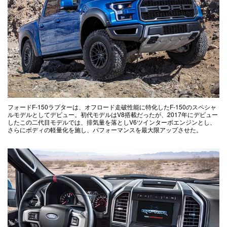
フォードF-150ラプターは、オフロード走破性能に特化したF-150のスペシャ
ルモデルとしてデビュー。初代モデルはV8搭載だったが、2017年にデビュー
したこの二代目モデルでは、排気量を落としV6ツインターボエンジンとし、
さらにボディの軽量化を施し、パフォーマンスを最大限アップさせた。