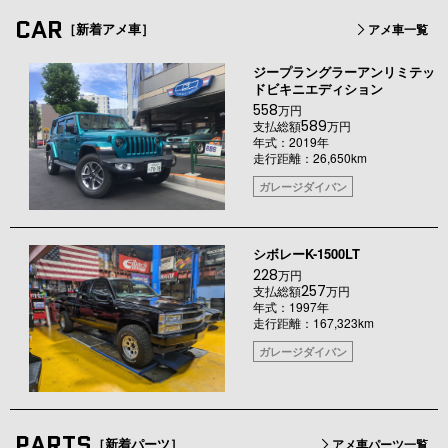
CAR
［新着アメ車］
アメ車一覧
ジープラングラーアンリミテッ
ドビキニエディション
558
万円
589
支払総額
万円
年式：2019年
走行距離：26,650km
ガレージダイバン
シボレーK-1500LT
228
万円
257
支払総額
万円
年式：1997年
走行距離：167,323km
ガレージダイバン
PARTS
［新着パーツ］
アメ車パーツ一覧