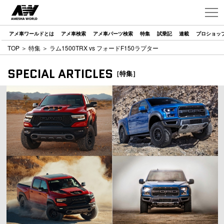
アメ車ワールドとは
アメ車検索
アメ車パーツ検索
特集
試乗記
連載
プロショッ
TOP
＞
特集
＞ ラム1500TRX vs フォードF150ラプター
SPECIAL ARTICLES
［特集］