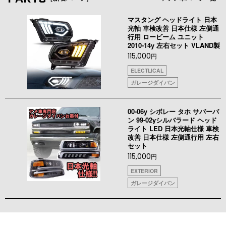
マスタング ヘッドライト 日本
光軸 車検改善 日本仕様 左側通
行用 ロービーム ユニット
2010-14y 左右セット VLAND製
115,000
円
ELECTLICAL
ガレージダイバン
00-06y シボレー タホ サバーバ
ン 99-02yシルバラード ヘッド
ライト LED 日本光軸仕様 車検
改善 日本仕様 左側通行用 左右
セット
115,000
円
EXTERIOR
ガレージダイバン