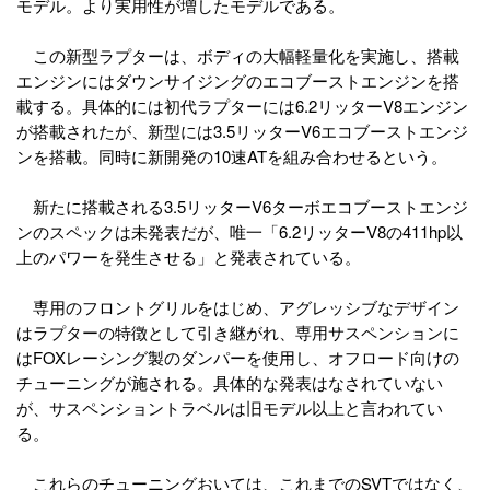
モデル。より実用性が増したモデルである。
この新型ラプターは、ボディの大幅軽量化を実施し、搭載
エンジンにはダウンサイジングのエコブーストエンジンを搭
載する。具体的には初代ラプターには6.2リッターV8エンジン
が搭載されたが、新型には3.5リッターV6エコブーストエンジ
ンを搭載。同時に新開発の10速ATを組み合わせるという。
新たに搭載される3.5リッターV6ターボエコブーストエンジ
ンのスペックは未発表だが、唯一「6.2リッターV8の411hp以
上のパワーを発生させる」と発表されている。
専用のフロントグリルをはじめ、アグレッシブなデザイン
はラプターの特徴として引き継がれ、専用サスペンションに
はFOXレーシング製のダンパーを使用し、オフロード向けの
チューニングが施される。具体的な発表はなされていない
が、サスペンショントラベルは旧モデル以上と言われてい
る。
これらのチューニングおいては、これまでのSVTではなく、