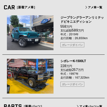
CAR
［新着アメ車］
アメ車一覧
ジープラングラーアンリミテッ
ドビキニエディション
558
万円
589
支払総額
万円
年式：2019年
走行距離：26,650km
ガレージダイバン
シボレーK-1500LT
228
万円
257
支払総額
万円
年式：1997年
走行距離：167,323km
ガレージダイバン
PARTS
［新着パーツ］
アメ車パーツ一覧