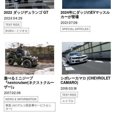
2022 ダッジデュランゴ GT
2024年にダッジのEVマッスル
カーが登場
2023.04.29
2021.07.09
TEST RIDE
SPECIAL ARTICLES
BUBU / ミツオカ
遊べるミニジープ
シボレーカマロ (CHEVROLET
『nextcruiser(ネクストクルー
CAMARO)
ザー)』
2016.03.18
2017.02.06
TEST RIDE
NEWS & INFORMATION
エイブル
車楽 (ACデルコ西多摩サービスセン
ター)