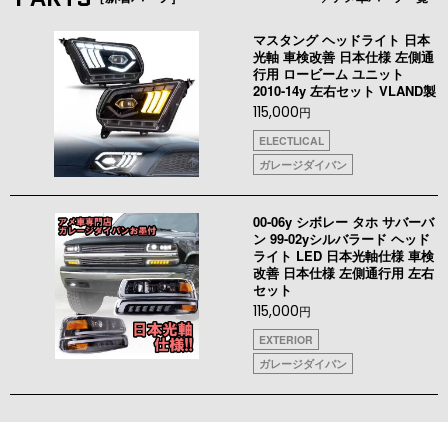
マスタング ヘッドライト 日本
光軸 車検改善 日本仕様 左側通
行用 ロービーム ユニット
2010-14y 左右セット VLAND製
115,000
円
ELECTLICAL
ガレージダイバン
00-06y シボレー タホ サバーバ
ン 99-02yシルバラード ヘッド
ライト LED 日本光軸仕様 車検
改善 日本仕様 左側通行用 左右
セット
115,000
円
EXTERIOR
ガレージダイバン