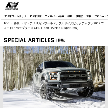
アメ車ワールドとは
アメ車検索
アメ車パーツ検索
特集
試乗記
連載
プロショッ
TOP
＞
特集
＞
ザ・アメリカンワールド、フルサイズピックアップ
> 2017 フ
ォードF150ラプター (FORD F-150 RAPTOR SuperCrew)
SPECIAL ARTICLES
［特集］