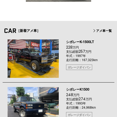
CAR
［新着アメ車］
アメ車一覧
シボレーK-1500LT
228
万円
257
支払総額
万円
年式：1997年
走行距離：167,323km
ガレージダイバン
シボレーK1500
248
万円
274
支払総額
万円
年式：1993年
走行距離：24,968km
ガレージダイバン