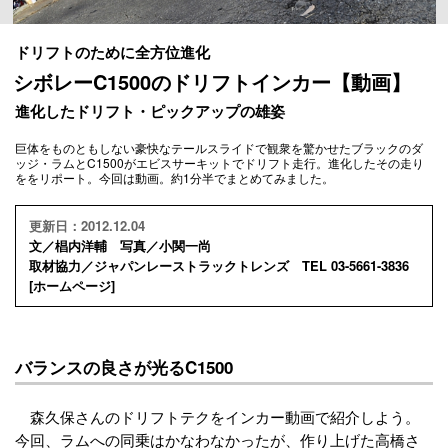
ドリフトのために全方位進化
シボレーC1500のドリフトインカー【動画】
進化したドリフト・ピックアップの雄姿
巨体をものともしない豪快なテールスライドで観衆を驚かせたブラックのダ
ッジ・ラムとC1500がエビスサーキットでドリフト走行。進化したその走り
ををリポート。今回は動画。約1分半でまとめてみました。
更新日：2012.12.04
文／椙内洋輔 写真／小関一尚
取材協力／ジャパンレーストラックトレンズ TEL 03-5661-3836
[
ホームページ
]
バランスの良さが光るC1500
森久保さんのドリフトテクをインカー動画で紹介しよう。
今回、ラムへの同乗はかなわなかったが、作り上げた高橋さ