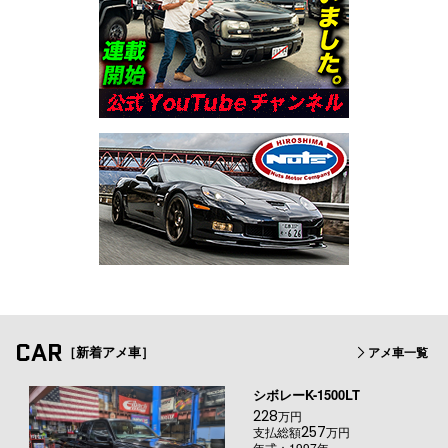
CAR
［新着アメ車］
アメ車一覧
シボレーK-1500LT
228
万円
257
支払総額
万円
年式：1997年