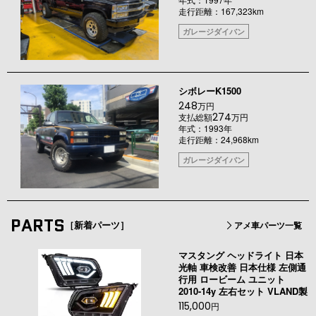
走行距離：167,323km
ガレージダイバン
シボレーK1500
248
万円
274
支払総額
万円
年式：1993年
走行距離：24,968km
ガレージダイバン
PARTS
［新着パーツ］
アメ車パーツ一覧
マスタング ヘッドライト 日本
光軸 車検改善 日本仕様 左側通
行用 ロービーム ユニット
2010-14y 左右セット VLAND製
115,000
円