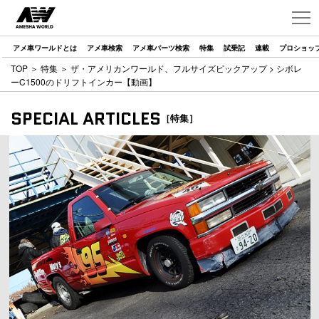
アメ車ワールドとは
アメ車検索
アメ車パーツ検索
特集
試乗記
連載
プロショッ
TOP
＞
特集
＞
ザ・アメリカンワールド、フルサイズピックアップ
> シボレ
ーC1500のドリフトインカー【動画】
SPECIAL ARTICLES
［特集］