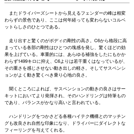
またドライバーズシートから見えるフェンダーの峰は相変
わらずの景色であり、ここは何年経っても変わらないコルベ
ットらしさのひとつである。
走り出すと驚くのがボディの剛性の高さ。C6から格段に高
まっている各部の剛性はひとつの塊感を発し、驚くほどの効
果を上げている。車重的には、あらゆる補強をしたにもかか
わらず1499キロに抑え、C6よりは若干重くはなっているが、
その重さを感じさせない動き出しの軽さ。そしてサスペンシ
ョンがよく動き驚くべき乗り心地の良さ。
聞くところによれば、サスペンションの動きの良さはサー
キットにおいてより発揮され、そのハンドリングは特筆もの
であり、バランスがかなり高いと言われている。
ハンドリングをつかさどる各種ハイテク機構とのマッチン
グも改良され自然な印象になり、ドライバーにダイレクトな
フィーリングを与えてくれる。