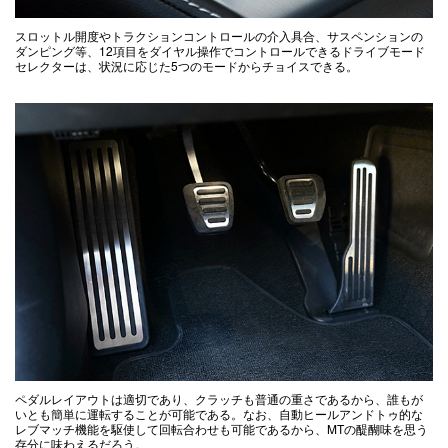
スロットル開度やトラクションコントロールの介入具合、サスペンションの
ダンピング等、12項目をダイヤル操作でコントロールできるドライブモード
セレクターは、状況に応じた5つのモードからチョイスできる。
ペダルレイアウトは適切であり、クラッチも普通の重さであるから、誰もが
いとも簡単に運転することが可能である。なお、自動ヒールアンドトゥ的な
レブマッチ機能を駆使して回転合わせも可能であるから、MTの醍醐味を思う
存分に味わえるだろう。