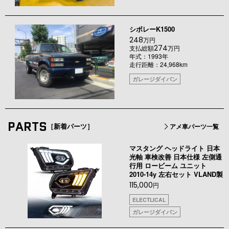
シボレーK1500
248
万円
274
支払総額
万円
年式：1993年
走行距離：24,968km
ガレージダイバン
PARTS
［新着パーツ］
アメ車パーツ一覧
マスタング ヘッドライト 日本
光軸 車検改善 日本仕様 左側通
行用 ロービーム ユニット
2010-14y 左右セット VLAND製
115,000
円
ELECTLICAL
ガレージダイバン