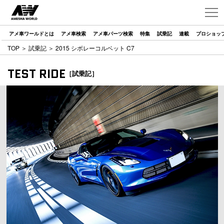
アメ車ワールドとは
アメ車検索
アメ車パーツ検索
特集
試乗記
連載
プロショッ
TOP
＞
試乗記
＞ 2015 シボレーコルベット C7
TEST RIDE
［試乗記］