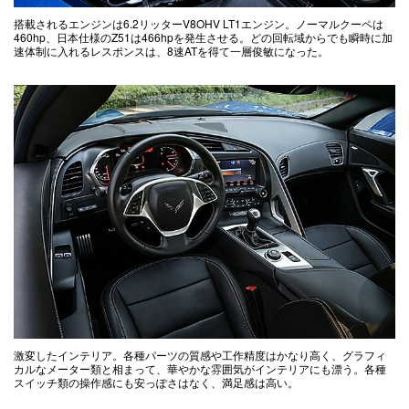
搭載されるエンジンは6.2リッターV8OHV LT1エンジン。ノーマルクーペは
460hp、日本仕様のZ51は466hpを発生させる。どの回転域からでも瞬時に加
速体制に入れるレスポンスは、8速ATを得て一層俊敏になった。
激変したインテリア。各種パーツの質感や工作精度はかなり高く、グラフィ
カルなメーター類と相まって、華やかな雰囲気がインテリアにも漂う。各種
スイッチ類の操作感にも安っぽさはなく、満足感は高い。