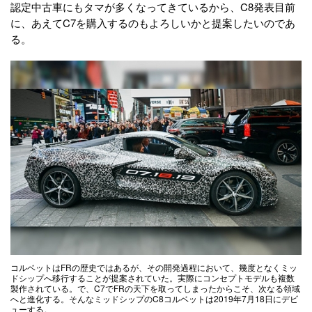
認定中古車にもタマが多くなってきているから、C8発表目前
に、あえてC7を購入するのもよろしいかと提案したいのであ
る。
コルベットはFRの歴史ではあるが、その開発過程において、幾度となくミッ
ドシップへ移行することが提案されていた。実際にコンセプトモデルも複数
製作されている。で、C7でFRの天下を取ってしまったからこそ、次なる領域
へと進化する。そんなミッドシップのC8コルベットは2019年7月18日にデビ
ューする。