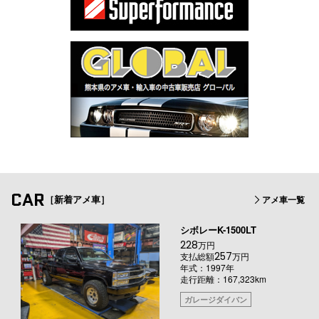
CAR
［新着アメ車］
アメ車一覧
シボレーK-1500LT
228
万円
257
支払総額
万円
年式：1997年
走行距離：167,323km
ガレージダイバン