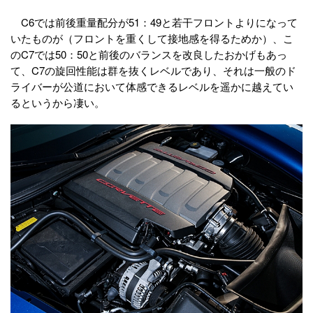
C6では前後重量配分が51：49と若干フロントよりになって
いたものが（フロントを重くして接地感を得るためか）、こ
のC7では50：50と前後のバランスを改良したおかげもあっ
て、C7の旋回性能は群を抜くレベルであり、それは一般のド
ライバーが公道において体感できるレベルを遥かに越えてい
るというから凄い。