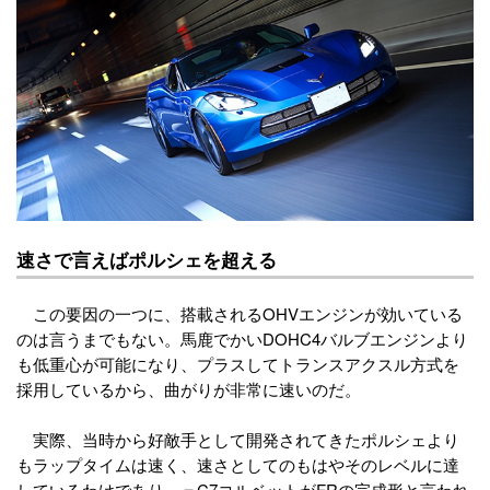
速さで言えばポルシェを超える
この要因の一つに、搭載されるOHVエンジンが効いている
のは言うまでもない。馬鹿でかいDOHC4バルブエンジンより
も低重心が可能になり、プラスしてトランスアクスル方式を
採用しているから、曲がりが非常に速いのだ。
実際、当時から好敵手として開発されてきたポルシェより
もラップタイムは速く、速さとしてのもはやそのレベルに達
しているわけであり、＝C7コルベットがFRの完成形と言われ