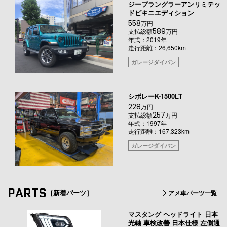
ジープラングラーアンリミテッ
ドビキニエディション
558
万円
589
支払総額
万円
年式：2019年
走行距離：26,650km
ガレージダイバン
シボレーK-1500LT
228
万円
257
支払総額
万円
年式：1997年
走行距離：167,323km
ガレージダイバン
PARTS
［新着パーツ］
アメ車パーツ一覧
マスタング ヘッドライト 日本
光軸 車検改善 日本仕様 左側通