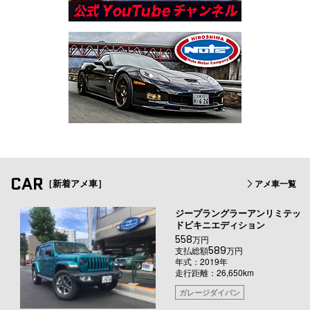
CAR
［新着アメ車］
アメ車一覧
ジープラングラーアンリミテッ
ドビキニエディション
558
万円
589
支払総額
万円
年式：2019年
走行距離：26,650km
ガレージダイバン