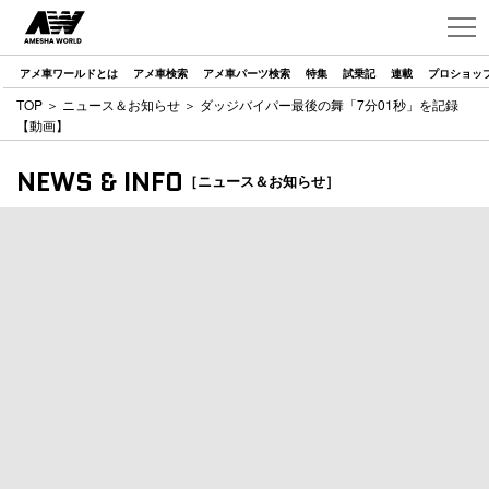
アメ車ワールドとは
アメ車検索
アメ車パーツ検索
特集
試乗記
連載
プロショッ
TOP
＞
ニュース＆お知らせ
＞ ダッジバイパー最後の舞「7分01秒」を記録
【動画】
NEWS & INFO
［ニュース＆お知らせ］