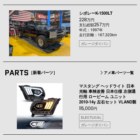
シボレーK-1500LT
228
万円
257
支払総額
万円
年式：1997年
走行距離：167,323km
ガレージダイバン
PARTS
［新着パーツ］
アメ車パーツ一覧
マスタング ヘッドライト 日本
光軸 車検改善 日本仕様 左側通
行用 ロービーム ユニット
2010-14y 左右セット VLAND製
115,000
円
ELECTLICAL
ガレージダイバン