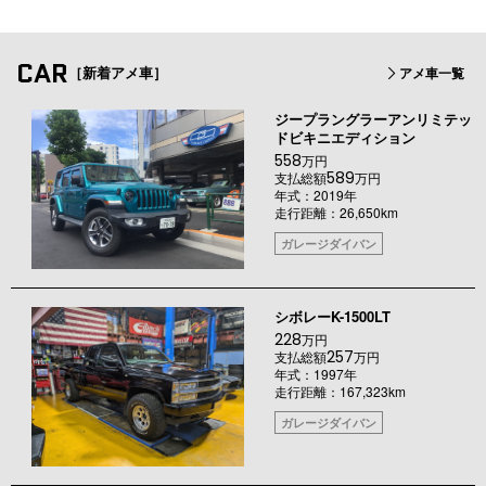
CAR
［新着アメ車］
アメ車一覧
ジープラングラーアンリミテッ
ドビキニエディション
558
万円
589
支払総額
万円
年式：2019年
走行距離：26,650km
ガレージダイバン
シボレーK-1500LT
228
万円
257
支払総額
万円
年式：1997年
走行距離：167,323km
ガレージダイバン