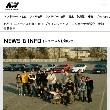
アメ車ワールドとは
アメ車検索
アメ車パーツ検索
特集
試乗記
連載
プロショッ
TOP
＞
ニュース＆お知らせ
＞ プライムワークス ジムカーナ練習会 参加
者募集中!
NEWS & INFO
［ニュース＆お知らせ］