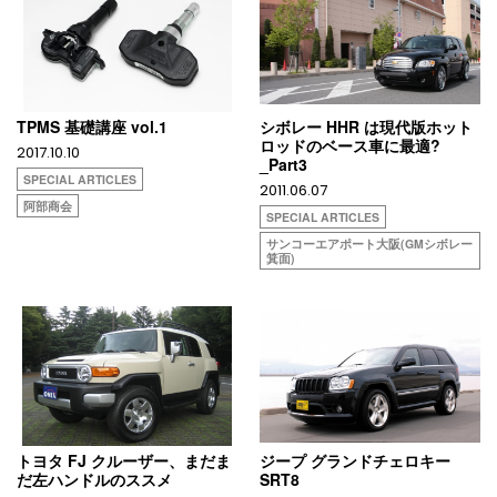
TPMS 基礎講座 vol.1
シボレー HHR は現代版ホット
ロッドのベース車に最適?
2017.10.10
_Part3
SPECIAL ARTICLES
2011.06.07
阿部商会
SPECIAL ARTICLES
サンコーエアポート大阪(GMシボレー
箕面)
トヨタ FJ クルーザー、まだま
ジープ グランドチェロキー
だ左ハンドルのススメ
SRT8