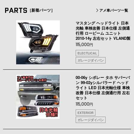
PARTS
［新着パーツ］
アメ車パーツ一覧
マスタング ヘッドライト 日本
光軸 車検改善 日本仕様 左側通
行用 ロービーム ユニット
2010-14y 左右セット VLAND製
115,000
円
ELECTLICAL
ガレージダイバン
00-06y シボレー タホ サバーバ
ン 99-02yシルバラード ヘッド
ライト LED 日本光軸仕様 車検
改善 日本仕様 左側通行用 左右
セット
115,000
円
EXTERIOR
ガレージダイバン