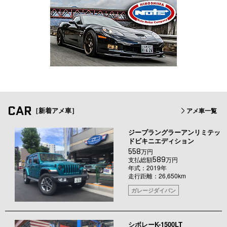
CAR
［新着アメ車］
アメ車一覧
ジープラングラーアンリミテッ
ドビキニエディション
558
万円
589
支払総額
万円
年式：2019年
走行距離：26,650km
ガレージダイバン
シボレーK-1500LT