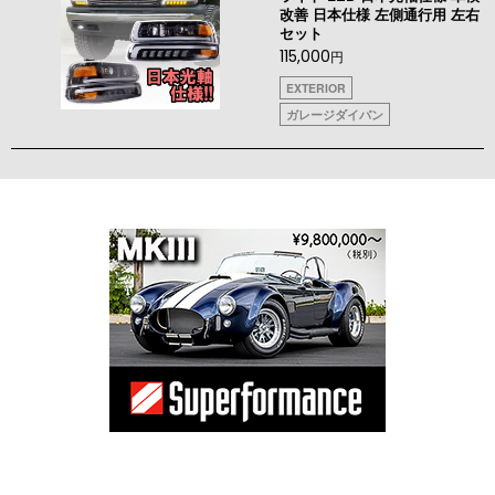
改善 日本仕様 左側通行用 左右
セット
115,000
円
EXTERIOR
ガレージダイバン