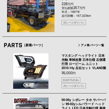
228
万円
257
支払総額
万円
年式：1997年
走行距離：167,323km
ガレージダイバン
PARTS
［新着パーツ］
アメ車パーツ一覧
マスタング ヘッドライト 日本
光軸 車検改善 日本仕様 左側通
行用 ロービーム ユニット
2010-14y 左右セット VLAND製
115,000
円
ELECTLICAL
ガレージダイバン
00-06y シボレー タホ サバーバ
ン 99-02yシルバラード ヘッド
ライト LED 日本光軸仕様 車検