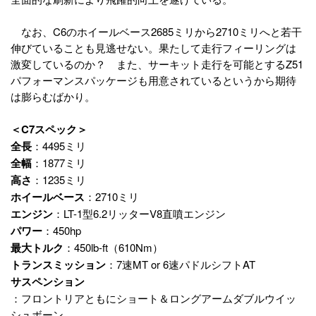
なお、C6のホイールベース2685ミリから2710ミリへと若干
伸びていることも見逃せない。果たして走行フィーリングは
激変しているのか？ また、サーキット走行を可能とするZ51
パフォーマンスパッケージも用意されているというから期待
は膨らむばかり。
＜C7スペック＞
全長
：4495ミリ
全幅
：1877ミリ
高さ
：1235ミリ
ホイールベース
：2710ミリ
エンジン
：LT-1型6.2リッターV8直噴エンジン
パワー
：450hp
最大トルク
：450lb-ft（610Nm）
トランスミッション
：7速MT or 6速パドルシフトAT
サスペンション
：フロントリアともにショート＆ロングアームダブルウイッ
シュボーン