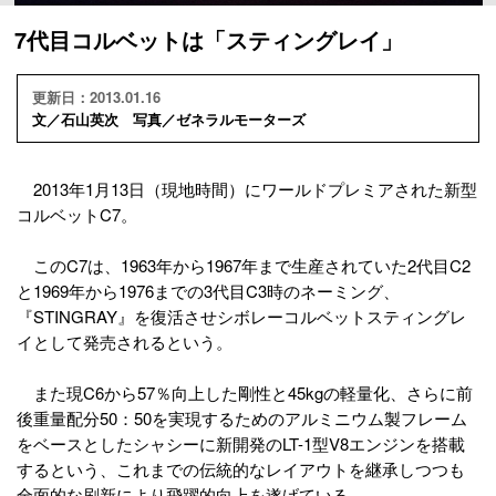
7代目コルベットは「スティングレイ」
更新日：2013.01.16
文／石山英次 写真／ゼネラルモーターズ
2013年1月13日（現地時間）にワールドプレミアされた新型
コルベットC7。
このC7は、1963年から1967年まで生産されていた2代目C2
と1969年から1976までの3代目C3時のネーミング、
『STINGRAY』を復活させシボレーコルベットスティングレ
イとして発売されるという。
また現C6から57％向上した剛性と45kgの軽量化、さらに前
後重量配分50：50を実現するためのアルミニウム製フレーム
をベースとしたシャシーに新開発のLT-1型V8エンジンを搭載
するという、これまでの伝統的なレイアウトを継承しつつも
全面的な刷新により飛躍的向上を遂げている。