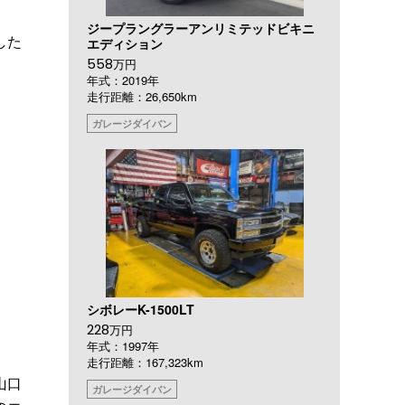
ジープラングラーアンリミテッドビキニ
した
エディション
558
万円
年式：2019年
走行距離：26,650km
ガレージダイバン
シボレーK-1500LT
228
万円
年式：1997年
走行距離：167,323km
山口
ガレージダイバン