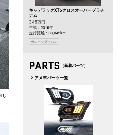
キャデラックXT5クロスオーバープラチ
ナム
348
万円
年式：2019年
走行距離：38,045km
ガレージダイバン
PARTS
［新着パーツ］
アメ車パーツ一覧
展し