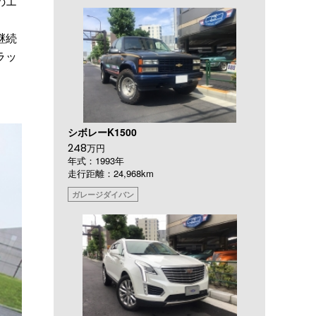
のエ
継続
ラッ
シボレーK1500
248
万円
年式：1993年
走行距離：24,968km
ガレージダイバン