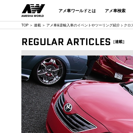
アメ車ワールドとは
アメ車検索
TOP
＞
連載
＞
アメ車&逆輸入車のイベントやツーリング紹介
> クロ
REGULAR ARTICLES
［連載］