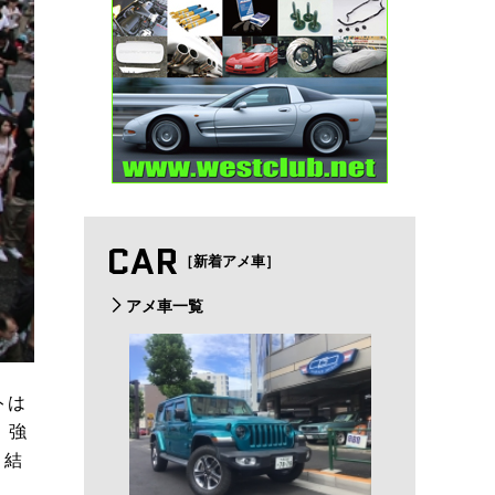
CAR
［新着アメ車］
アメ車一覧
トは
、強
、結