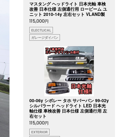
マスタング ヘッドライト 日本光軸 車検
改善 日本仕様 左側通行用 ロービーム ユ
ニット 2010-14y 左右セット VLAND製
115,000
円
ELECTLICAL
ガレージダイバン
00-06y シボレー タホ サバーバン 99-02y
シルバラード ヘッドライト LED 日本光
軸仕様 車検改善 日本仕様 左側通行用 左
右セット
115,000
円
EXTERIOR