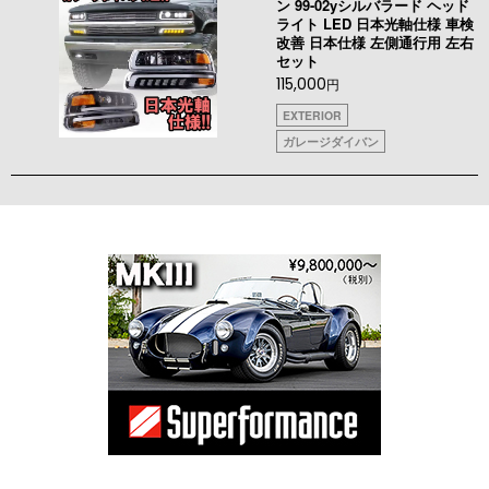
ン 99-02yシルバラード ヘッド
ライト LED 日本光軸仕様 車検
改善 日本仕様 左側通行用 左右
セット
115,000
円
EXTERIOR
ガレージダイバン