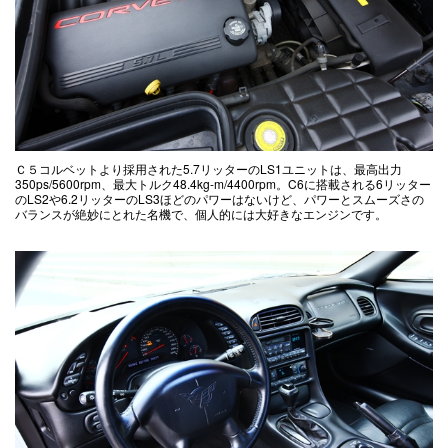
Ｃ５コルベットより採用された5.7リッターのLS1ユニットは、最高出力
350ps/5600rpm、最大トルク48.4kg-m/4400rpm。C6に搭載される6リッター
のLS2や6.2リッターのLS3ほどのパワーはないけど、パワーとスムーズさの
バランスが絶妙にとれた名機で、個人的には大好きなエンジンです。