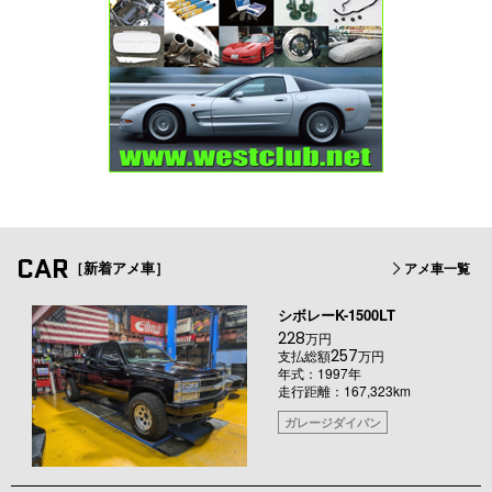
CAR
［新着アメ車］
アメ車一覧
シボレーK-1500LT
228
万円
257
支払総額
万円
年式：1997年
走行距離：167,323km
ガレージダイバン