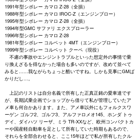
1991年型シボレー カマロ Z-28（全損）
1988年型シボレー カマロ IROC-Z（エンジンブロー）
1995年型シボレー カマロ Z-28（全損）
1994年型GMC サファリ エクスプローラー
1996年型シボレー カマロ Z-28
1981年型シボレー コルベット 4MT（エンジンブロー）
1999年型シボレー コルベット クーペ（現役）
不慮の事故やエンジントラブルといった想定外の事情で乗
り換えざるを得なかった場合も多いのですが、改めて並べて
みると……我ながらちょっと酷いですね。しかも見事にGMば
かりだし…。
上記のリストは自分名義で所有した正真正銘の愛車達です
が、長期試乗企画でショップから借りて私が管理していたア
メ車も何台かあります。また、アメ車以外にもフォルクスワ
ーゲン ゴルフ2、ゴルフ3、アルファロメオ145、ホンダ トゥ
デイ、ダイハツ リーザ、ミラ TR-XXなど、欧州コンパクトカ
ーや国産軽自動車を足として所有していた時期もあるので、
それらを全部合わせると、ここ15年ほどで私が所有したクル