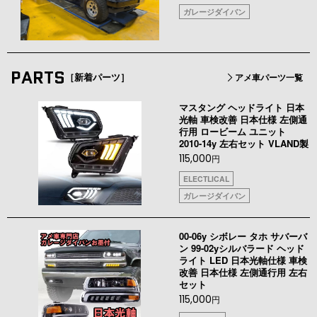
ガレージダイバン
PARTS
［新着パーツ］
アメ車パーツ一覧
マスタング ヘッドライト 日本
光軸 車検改善 日本仕様 左側通
行用 ロービーム ユニット
2010-14y 左右セット VLAND製
115,000
円
ELECTLICAL
ガレージダイバン
00-06y シボレー タホ サバーバ
ン 99-02yシルバラード ヘッド
ライト LED 日本光軸仕様 車検
改善 日本仕様 左側通行用 左右
セット
115,000
円