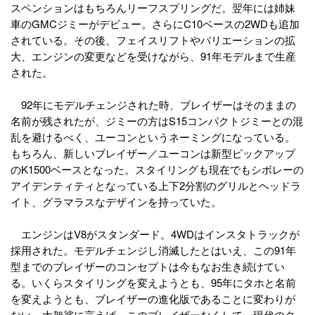
スペンションはもちろんリーフスプリングだ。翌年には姉妹
車のGMCジミーがデビュー。さらにC10ベースの2WDも追加
されている。その後、フェイスリフトやバリエーションの拡
大、エンジンの変更などを受けながら、91年モデルまで生産
された。
92年にモデルチェンジされた時、ブレイザーはそのままの
名前が残されたが、ジミーの方はS15コンパクトジミーとの混
乱を避けるべく、ユーコンというネーミングになっている。
もちろん、新しいブレイザー／ユーコンは新型ピックアップ
のK1500ベースとなった。スタイリングも現在でもシボレーの
アイデンティティとなっている上下2分割のグリルとヘッドラ
イト、グラマラスなデザインを持っていた。
エンジンはV8がスタンダード。4WDはインスタトラックが
採用された。モデルチェンジし消滅したとはいえ、この91年
型までのブレイザーのコンセプトは今もなお生き続けてい
る。いくらスタイリングを変えようとも、95年にタホと名前
を変えようとも、ブレイザーの進化版であることに変わりが
ない。大袈裟に言えば、このブレイザーなくして、現代のタ