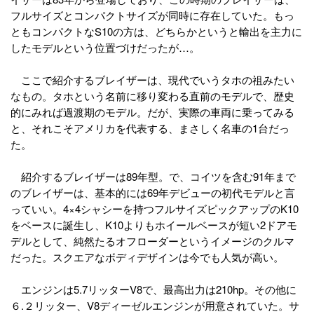
フルサイズとコンパクトサイズが同時に存在していた。もっ
ともコンパクトなS10の方は、どちらかというと輸出を主力に
したモデルという位置づけだったが…。
ここで紹介するブレイザーは、現代でいうタホの祖みたい
なもの。タホという名前に移り変わる直前のモデルで、歴史
的にみれば過渡期のモデル。だが、実際の車両に乗ってみる
と、それこそアメリカを代表する、まさしく名車の1台だっ
た。
紹介するブレイザーは89年型。で、コイツを含む91年まで
のブレイザーは、基本的には69年デビューの初代モデルと言
っていい。4×4シャシーを持つフルサイズピックアップのK10
をベースに誕生し、K10よりもホイールベースが短い2ドアモ
デルとして、純然たるオフローダーというイメージのクルマ
だった。スクエアなボディデザインは今でも人気が高い。
エンジンは5.7リッターV8で、最高出力は210hp。その他に
６.２リッター、V8ディーゼルエンジンが用意されていた。サ