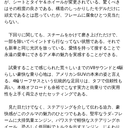
が、シートとタイヤ＆ホイールが変更されている。驚くべき
はその程度の良さである。構造のしっかりしたモデルだけに
頑丈であるとは思っていたが、フレームに腐食ひとつ見当た
らない。
下回りに関しても、スチームをかけて磨き上げただけで、
一部を除いてペイントすら行なってない状態である。それで
も新車と同じ光沢を放っている。愛情を持って接することで
永遠の愛車にできるアメ車の魅力を実感することができる。
試乗することで感じられた荒々しいまでのV8サウンドと4駆
らしい豪快な乗り心地は、アメリカンSUVの本来の姿と言え
る。4輪リーフサスという伝統的な足回りは、タフで信頼性も
高い。本格オフロードも余裕でこなす実力と街乗りでの実用
性を上手く両立させたセッティングである。
見た目だけでなく、ステアリングを介して伝わる迫力、豪
快感がこのクルマの魅力のひとつでもある。堅牢なラダ−フレ
ームに大排気量エンジン。パワステで軽快なステアリングホ
イール、恐ろしく低回転でトルクを出すエンジン、じんわり