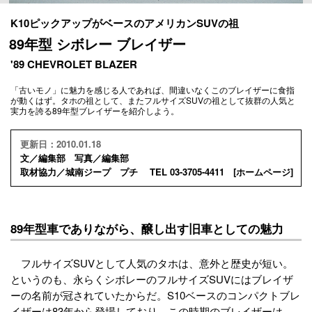
K10ピックアップがベースのアメリカンSUVの祖
89年型 シボレー ブレイザー
'89 CHEVROLET BLAZER
「古いモノ」に魅力を感じる人であれば、間違いなくこのブレイザーに食指
が動くはず。タホの祖として、またフルサイズSUVの祖として抜群の人気と
実力を誇る89年型ブレイザーを紹介しよう。
更新日：2010.01.18
文／編集部 写真／編集部
取材協力／城南ジープ プチ TEL 03-3705-4411 [
ホームページ
]
89年型車でありながら、醸し出す旧車としての魅力
フルサイズSUVとして人気のタホは、意外と歴史が短い。
というのも、永らくシボレーのフルサイズSUVにはブレイザ
ーの名前が冠されていたからだ。S10ベースのコンパクトブレ
イザーは83年から登場しており、この時期のブレイザーは、