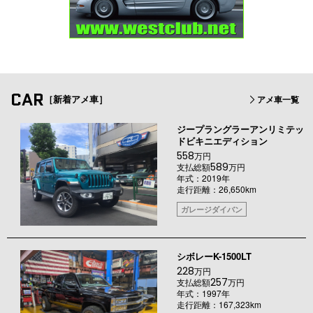
CAR
［新着アメ車］
アメ車一覧
ジープラングラーアンリミテッ
ドビキニエディション
558
万円
589
支払総額
万円
年式：2019年
走行距離：26,650km
ガレージダイバン
シボレーK-1500LT
228
万円
257
支払総額
万円
年式：1997年
走行距離：167,323km