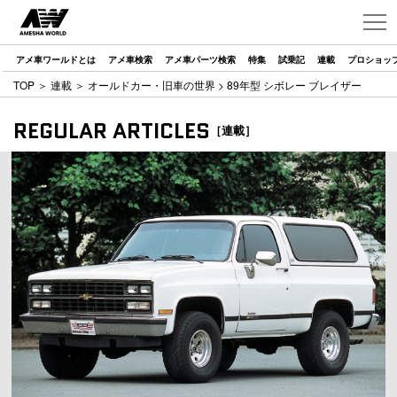
アメ車ワールドとは
アメ車検索
アメ車パーツ検索
特集
試乗記
連載
プロショッ
TOP
＞
連載
＞
オールドカー・旧車の世界
> 89年型 シボレー ブレイザー
REGULAR ARTICLES
［連載］