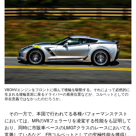
V8OHVエンジンをフロントに積んで後輪を駆動する。それによって必然的に
生まれる後輪直前に座るドライバーの着座位置などが、コルベットとしての
存在意義ではなかったのだろうか。
その一方で、本国で行われてる各種パフォーマンステスト
においては、MRのV8フェラーリを凌駕する性能をも証明して
おり、同時に市販車ベースのLMGTクラスのレースにおいても
常勝しているなど、FRコルベットとしての究極性能を獲得し