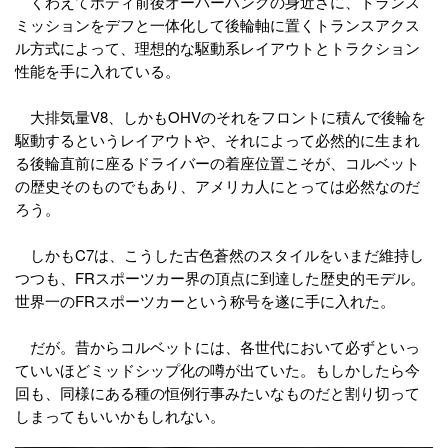
くわえてボディ前後オーバーハングの身近さに、トランス
ミッションをデフと一体化して後輪軸に置くトランスアクス
ル方式によって、理想的な駆動系レイアウトとトラクション
性能を手に入れている。
大排気量V8、しかもOHVのそれをフロントに積んで後輪を
駆動するというレイアウトや、それによって必然的に生まれ
る後輪直前に座るドライバーの着座位置こそが、コルベット
の歴史そのものでもあり、アメリカ人にとっては必然なのだ
ろう。
しかもC7は、こうした古色蒼然のスタイルをいまだ維持し
つつも、FRスポーツカー界の頂点に到達した歴史的モデル。
世界一のFRスポーツカーという称号を遂に手に入れた。
だが。昔からコルベットには、各世代において必ずといっ
ていいほどミッドシップ化の噂が出ていた。もしかしたら今
回も、同様にある種の恒例行事みたいなものだと割り切って
しまってもいいかもしれない。