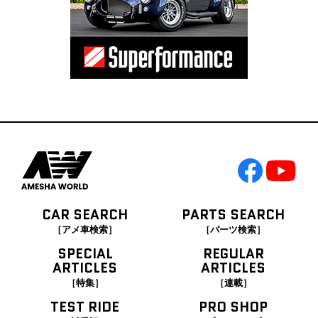
CAR SEARCH
PARTS SEARCH
［アメ車検索］
［パーツ検索］
SPECIAL
REGULAR
ARTICLES
ARTICLES
［特集］
［連載］
TEST RIDE
PRO SHOP