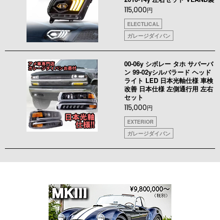
115,000
円
ELECTLICAL
ガレージダイバン
00-06y シボレー タホ サバーバ
ン 99-02yシルバラード ヘッド
ライト LED 日本光軸仕様 車検
改善 日本仕様 左側通行用 左右
セット
115,000
円
EXTERIOR
ガレージダイバン