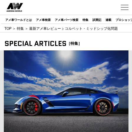
アメ車ワールドとは
アメ車検索
アメ車パーツ検索
特集
試乗記
連載
プロショッ
TOP
＞
特集
＞
最新アメ車レビュー
> コルベット・ミッドシップ化問題
SPECIAL ARTICLES
［特集］