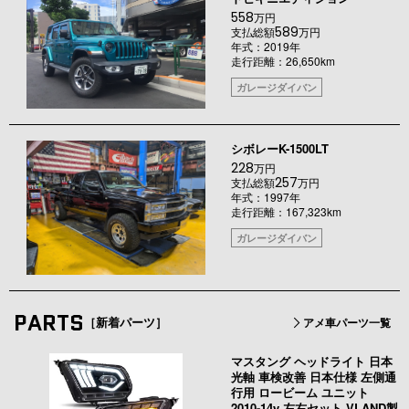
558
万円
589
支払総額
万円
年式：2019年
走行距離：26,650km
ガレージダイバン
シボレーK-1500LT
228
万円
257
支払総額
万円
年式：1997年
走行距離：167,323km
ガレージダイバン
PARTS
［新着パーツ］
アメ車パーツ一覧
マスタング ヘッドライト 日本
光軸 車検改善 日本仕様 左側通
行用 ロービーム ユニット
2010-14y 左右セット VLAND製