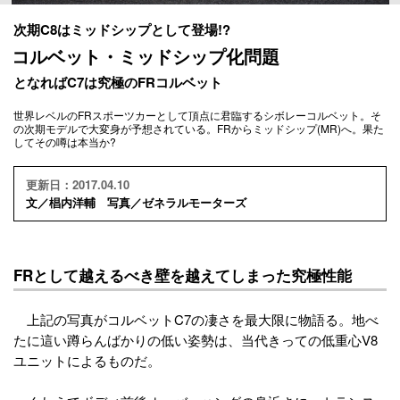
次期C8はミッドシップとして登場!?
コルベット・ミッドシップ化問題
となればC7は究極のFRコルベット
世界レベルのFRスポーツカーとして頂点に君臨するシボレーコルベット。そ
の次期モデルで大変身が予想されている。FRからミッドシップ(MR)へ。果た
してその噂は本当か?
更新日：2017.04.10
文／椙内洋輔 写真／ゼネラルモーターズ
FRとして越えるべき壁を越えてしまった究極性能
上記の写真がコルベットC7の凄さを最大限に物語る。地べ
たに這い蹲らんばかりの低い姿勢は、当代きっての低重心V8
ユニットによるものだ。