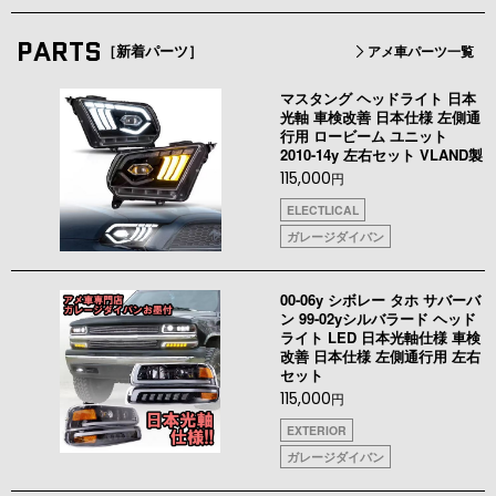
PARTS
［新着パーツ］
アメ車パーツ一覧
マスタング ヘッドライト 日本
光軸 車検改善 日本仕様 左側通
行用 ロービーム ユニット
2010-14y 左右セット VLAND製
115,000
円
ELECTLICAL
ガレージダイバン
00-06y シボレー タホ サバーバ
ン 99-02yシルバラード ヘッド
ライト LED 日本光軸仕様 車検
改善 日本仕様 左側通行用 左右
セット
115,000
円
EXTERIOR
ガレージダイバン