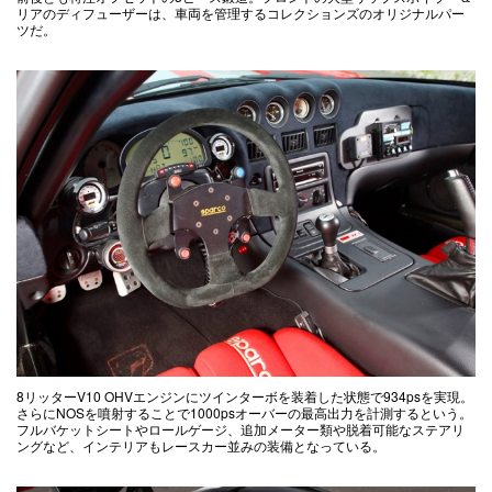
リアのディフューザーは、車両を管理するコレクションズのオリジナルパー
ツだ。
8リッターV10 OHVエンジンにツインターボを装着した状態で934psを実現。
さらにNOSを噴射することで1000psオーバーの最高出力を計測するという。
フルバケットシートやロールゲージ、追加メーター類や脱着可能なステアリ
ングなど、インテリアもレースカー並みの装備となっている。