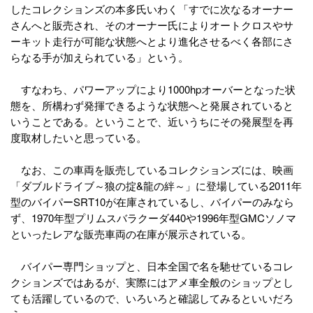
したコレクションズの本多氏いわく「すでに次なるオーナー
さんへと販売され、そのオーナー氏によりオートクロスやサ
ーキット走行が可能な状態へとより進化させるべく各部にさ
らなる手が加えられている」という。
すなわち、パワーアップにより1000hpオーバーとなった状
態を、所構わず発揮できるような状態へと発展されていると
いうことである。ということで、近いうちにその発展型を再
度取材したいと思っている。
なお、この車両を販売しているコレクションズには、映画
「ダブルドライブ～狼の掟&龍の絆～」に登場している2011年
型のバイパーSRT10が在庫されているし、バイパーのみなら
ず、1970年型プリムスバラクーダ440や1996年型GMCソノマ
といったレアな販売車両の在庫が展示されている。
バイパー専門ショップと、日本全国で名を馳せているコレ
クションズではあるが、実際にはアメ車全般のショップとし
ても活躍しているので、いろいろと確認してみるといいだろ