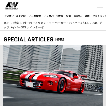
アメ車ワールドとは
アメ車検索
アメ車パーツ検索
特集
試乗記
連載
プロショッ
TOP
＞
特集
＞
唯一のアメリカン・スーパーカー・バイパーを知る
> 2002 ダ
ッジバイパーGTS ツインターボ
SPECIAL ARTICLES
［特集］