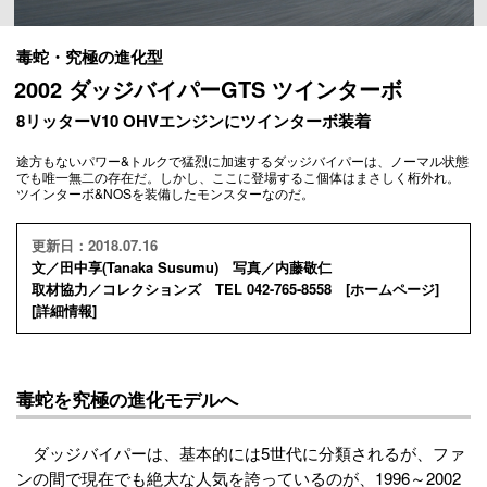
毒蛇・究極の進化型
2002 ダッジバイパーGTS ツインターボ
8リッターV10 OHVエンジンにツインターボ装着
途方もないパワー&トルクで猛烈に加速するダッジバイパーは、ノーマル状態
でも唯一無二の存在だ。しかし、ここに登場するこ個体はまさしく桁外れ。
ツインターボ&NOSを装備したモンスターなのだ。
更新日：2018.07.16
文／田中享(Tanaka Susumu) 写真／内藤敬仁
取材協力／コレクションズ TEL 042-765-8558 [
ホームページ
]
[
詳細情報
]
毒蛇を究極の進化モデルへ
ダッジバイパーは、基本的には5世代に分類されるが、ファ
ンの間で現在でも絶大な人気を誇っているのが、1996～2002