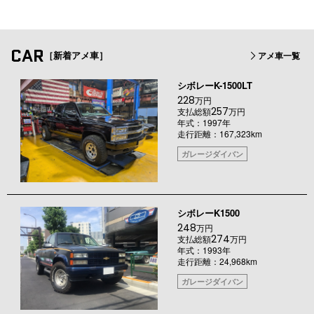
CAR
［新着アメ車］
アメ車一覧
シボレーK-1500LT
228
万円
257
支払総額
万円
年式：1997年
走行距離：167,323km
ガレージダイバン
シボレーK1500
248
万円
274
支払総額
万円
年式：1993年
走行距離：24,968km
ガレージダイバン