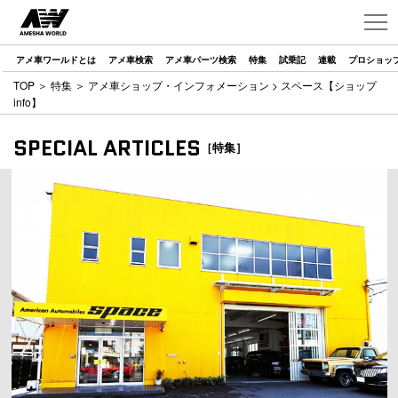
アメ車ワールドとは
アメ車検索
アメ車パーツ検索
特集
試乗記
連載
プロショッ
TOP
＞
特集
＞
アメ車ショップ・インフォメーション
> スペース【ショップ
info】
SPECIAL ARTICLES
［特集］