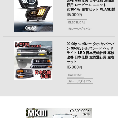
光軸 車検改善 日本仕様 左側通
行用 ロービーム ユニット
2010-14y 左右セット VLAND製
115,000
円
ELECTLICAL
ガレージダイバン
00-06y シボレー タホ サバーバ
ン 99-02yシルバラード ヘッド
ライト LED 日本光軸仕様 車検
改善 日本仕様 左側通行用 左右
セット
115,000
円
EXTERIOR
ガレージダイバン