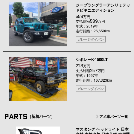
ジープラングラーアンリミテッ
ドビキニエディション
558
万円
589
支払総額
万円
年式：2019年
走行距離：26,650km
ガレージダイバン
シボレーK-1500LT
228
万円
257
支払総額
万円
年式：1997年
走行距離：167,323km
ガレージダイバン
PARTS
［新着パーツ］
アメ車パーツ一覧
マスタング ヘッドライト 日本