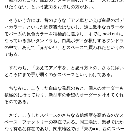
りたくない」という志向をお持ちの方が多い。
そういう方には、昔のような「アメ車といえば白黒のボデ
ィカラー」といった固定観念はないし、逆に派手なカラーや
モパー系の原色カラーを積極的に選ぶし、すでに sold out に
なっている赤いタンドラも、白黒ボディが横行するタンドラ
の中で、あえて「赤がいい」とスペースで買われたというの
である。
すなわち、「あえてアメ車を」と思う方々の、さらに痒い
ところにまで手が届くのがスペースというわけである。
ちなみに、こうした自由な発想のもと、個人のオーダーも
積極的に行っており、新型車の希望のオーダーを叶えてくれ
るのである。
さて、こうしたスペースのさらなる信頼度を高めるのがス
ペース・ファクトリーの存在である。同工場は、業界ではか
なり有名な存在であり、関東地区では「東の●●、西のスペー