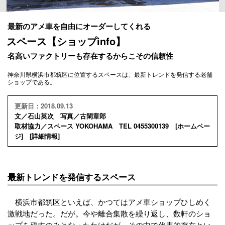
最新のアメ車を自由にオーダーしてくれる
スペース【ショップinfo】
名高いファクトリーも存在するからこその信頼性
神奈川県横浜市都筑区に位置するスペースは、最新トレンドを発信する老舗
ショップである。
更新日：2018.09.13
文／石山英次 写真／古閑章郎
取材協力／スペース YOKOHAMA TEL 0455300139 [
ホームペー
ジ
] [
詳細情報
]
最新トレンドを発信するスペース
横浜市都筑区といえば、かつてはアメ車ショップひしめく
激戦地だった。だが。今や離合集散を繰り返し、数軒のショ
ップを残すのみとなったわけだが、その中で代表的存在とい