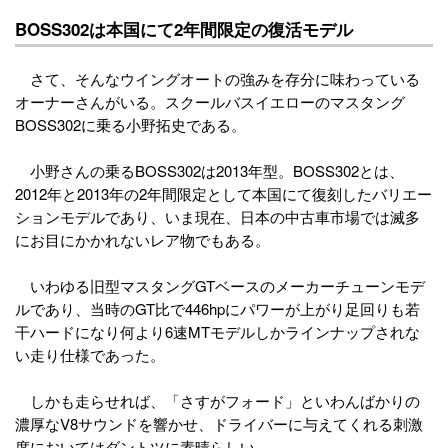
BOSS302は本国にて2年間限定の復活モデル
さて、そんなウイングオートの強みを存分に味わっている
オーナーさんがいる。スクールバスイエローのマスタング
BOSS302に乗る小野拓史である。
小野さんの乗るBOSS302は2013年型。BOSS302とは、
2012年と2013年の2年間限定として本国にて復刻したバリエー
ションモデルであり、いま現在、日本の中古車市場では滅多
にお目にかかれないレア物でもある。
いわゆる旧型マスタングGTベースのメーカーチューンモデ
ルであり、当時のGT比で446hpにパワーが上がり足回りも若
干ハードになり何より6速MTモデルしかラインナップされな
い走り仕様であった。
しかも走らせれば、「さすがフォード」といわんばかりの
濃厚なV8サウンドを響かせ、ドライバーに与えてくれる刺激
度においてはダントツに素晴らしい。