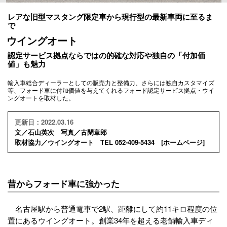
レアな旧型マスタング限定車から現行型の最新車両に至るま
で
ウイングオート
認定サービス拠点ならではの的確な対応や独自の「付加価
値」も魅力
輸入車総合ディーラーとしての販売力と整備力、さらには独自カスタマイズ
等、フォード車に付加価値を与えてくれるフォード認定サービス拠点・ウイ
ングオートを取材した。
更新日：2022.03.16
文／石山英次 写真／古閑章郎
取材協力／ウイングオート TEL 052-409-5434 [
ホームページ
]
昔からフォード車に強かった
名古屋駅から普通電車で2駅、距離にして約11キロ程度の位
置にあるウイングオート。創業34年を超える老舗輸入車ディ