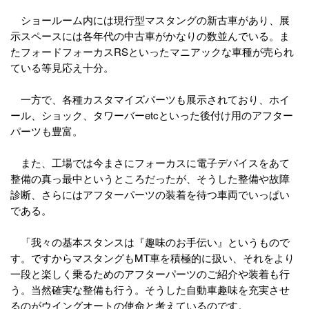
ショールーム内には現行型マスタングの新古車があり、展
示スペースには各年代の中古車がかなりの数並んでいる。ま
たフォードフォーカスRSといったマニアックな車種が売られ
ている等見応え十分。
一方で、各種カスタマイズパーツも展示されており、ホイ
ール、ショック、タワーバーetcといった後付け用のアフター
パーツも豊富。
また、工場では今まさにフォーカスに電子デバイスをあて
整備の真っ最中というところだったが、そうした整備や故障
診断、さらにはアフターパーツの装着を待つ車両でいっぱい
である。
「我々の基本スタンスは『趣味のお手伝い』というもので
す。ですからマスタングもMT車を積極的に扱い、それをより
一段と楽しく乗るためのアフターパーツのご紹介や装着も行
う。当然確実な整備も行う。そうした自動車趣味を充実させ
るのがウイングオートの使命と考えているのです。