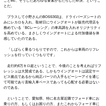
ことetc、そうしたあらゆる要素がもたらした即決、というこ
とだ。
プラスして小野さんのBOSS302は、ドライバーズシートの
みにレカロを入れ、取材日にウイングオートが販売代理店を
務めている「BCレーシング」の車高調を入れオリジナリティ
を高めている。まさしくウイングオートによる付加価値を体
感していたのである。
「しばらく乗るつもりですので、これからは車両のリフレ
ッシュを行っていくつもりです」
走行約6万キロ超ということで、今後のことを考えればリフ
レッシュは大賛成である。しかもウイングオートは認定サー
ビス拠点であるから純正パーツの入手もピーシーアイを通じ
て可能であり直輸入車ベースであっても心配する必要はない
のである。
ということで、愛知県、特に名古屋近隣でフォード車にお
乗りの方、もしくはお困りの方、またこれからフォード車に