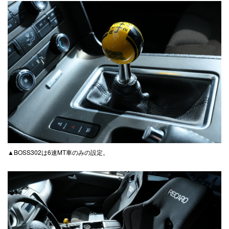
▲BOSS302は6速MT車のみの設定。