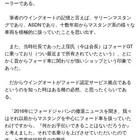
ーラーである。
筆者のウイングオートの記憶と言えば、サリーンマスタン
グであり、ASDNであり、十数年前からマスタング系の様々な
車両を積極的に扱っていたことを思い出す。
また、当時社長であった上窪氏（今は会長）はフォードGT
に乗っており（つい最近まで所有されていたという）、とに
かく昔からフォード車に関わりが強いショップという印象で
あった。
だからウイングオートがフォード認定サービス拠点である
というのを知った時はある種の必然、と思ったくらいであ
る。
「2016年にフォードジャパンの撤退ニュースを聞き、我々
はそれ以前からマスタングを中心にフォード車を扱っていた
わけですから、『何かお手伝いできることはないだろうか』
と考えました。それで名乗りを上げさせていただいたので
す」と営業統括部長の中野氏。