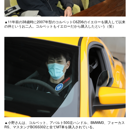
▲11年前の38歳時に2007年型のコルベットC6Z06のイエローを購入して以来
の仲というお二人。コルベットもイエローだから購入したという（笑）
▲小野さんは、コルベット、アバルト500左ハンドル、BMWM3、フォーカス
RS、マスタングBOSS302と全てMT車を購入されている。