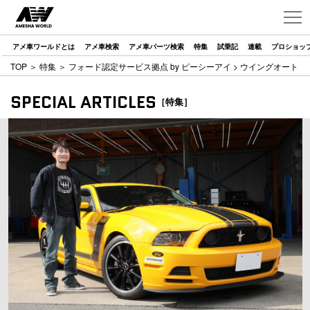
アメ車ワールドとは
アメ車検索
アメ車パーツ検索
特集
試乗記
連載
プロショッ
TOP
＞
特集
＞
フォード認定サービス拠点 by ピーシーアイ
> ウイングオート
SPECIAL ARTICLES
［特集］