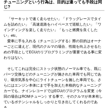
チューニングという行為は、目的は違っても手段は同
じ?
「サーキットで速く走らせたい」「ドラッグレースでタイ
ムを詰めたい」「高速道路をハイペースで巡航したい」「ワ
インディングを楽しく走りたい」「もっと燃費を良くした
い」etc。
愛車に手を入れる（チューニングする）際の目的はオーナ
ーごとに違えど、現代のクルマの場合、性能を向上させるた
めの手段としてECUのリプログラミングが重要である事に変
わりはない。
そしてこれは完全にストック状態のノーマル車でも、既に
パーツ交換などのチューニングが施された車両でも同じであ
り、吸排気系を中心にライトチューンを施した車両でも、さ
らにはエンジン本体にまで手を加えた本格的なチューニング
カーでも、ナインレコードではECUのプログラムを変更（今
回の場合はROMチューン）する事で、そのクルマが本来有し
ているポテンシャルをしっかりと引き出してくれるのであ
る。