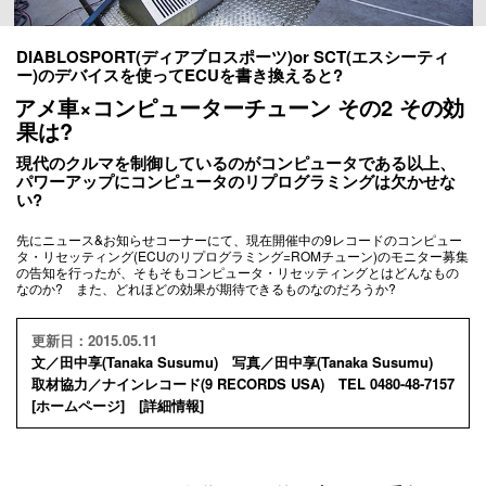
DIABLOSPORT(ディアブロスポーツ)or SCT(エスシーティ
ー)のデバイスを使ってECUを書き換えると?
アメ車×コンピューターチューン その2 その効
果は?
現代のクルマを制御しているのがコンピュータである以上、
パワーアップにコンピュータのリプログラミングは欠かせな
い?
先にニュース&お知らせコーナーにて、現在開催中の9レコードのコンピュー
タ・リセッティング(ECUのリプログラミング=ROMチューン)のモニター募集
の告知を行ったが、そもそもコンピュータ・リセッティングとはどんなもの
なのか? また、どれほどの効果が期待できるものなのだろうか?
更新日：2015.05.11
文／田中享(Tanaka Susumu) 写真／田中享(Tanaka Susumu)
取材協力／ナインレコード(9 RECORDS USA) TEL 0480-48-7157
[
ホームページ
] [
詳細情報
]