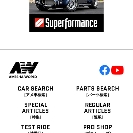
CAR SEARCH
PARTS SEARCH
［アメ車検索］
［パーツ検索］
SPECIAL
REGULAR
ARTICLES
ARTICLES
［特集］
［連載］
TEST RIDE
PRO SHOP