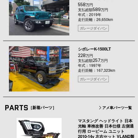
558
万円
589
支払総額
万円
年式：2019年
走行距離：26,650km
ガレージダイバン
シボレーK-1500LT
228
万円
257
支払総額
万円
年式：1997年
走行距離：167,323km
ガレージダイバン
PARTS
［新着パーツ］
アメ車パーツ一覧
マスタング ヘッドライト 日本
光軸 車検改善 日本仕様 左側通
行用 ロービーム ユニット
2010-14y 左右セット VLAND製