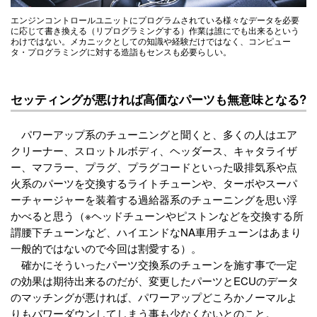
エンジンコントロールユニットにプログラムされている様々なデータを必要
に応じて書き換える（リプログラミングする）作業は誰にでも出来るという
わけではない。メカニックとしての知識や経験だけではなく、コンピュー
タ・プログラミングに対する造詣もセンスも必要らしい。
セッティングが悪ければ高価なパーツも無意味となる?
パワーアップ系のチューニングと聞くと、多くの人はエア
クリーナー、スロットルボディ、ヘッダース、キャタライザ
ー、マフラー、プラグ、プラグコードといった吸排気系や点
火系のパーツを交換するライトチューンや、ターボやスーパ
ーチャージャーを装着する過給器系のチューニングを思い浮
かべると思う（※ヘッドチューンやピストンなどを交換する所
謂腰下チューンなど、ハイエンドなNA車用チューンはあまり
一般的ではないので今回は割愛する）。
確かにそういったパーツ交換系のチューンを施す事で一定
の効果は期待出来るのだが、変更したパーツとECUのデータ
のマッチングが悪ければ、パワーアップどころかノーマルよ
りもパワーダウンしてしまう事も少なくないとのこと。