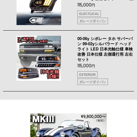
115,000
円
ELECTLICAL
ガレージダイバン
00-06y シボレー タホ サバーバ
ン 99-02yシルバラード ヘッド
ライト LED 日本光軸仕様 車検
改善 日本仕様 左側通行用 左右
セット
115,000
円
EXTERIOR
ガレージダイバン