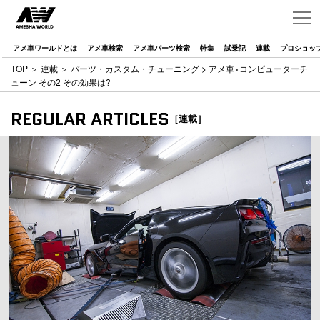
アメ車ワールドとは
アメ車検索
アメ車パーツ検索
特集
試乗記
連載
プロショッ
TOP
＞
連載
＞
パーツ・カスタム・チューニング
> アメ車×コンピューターチ
ューン その2 その効果は?
REGULAR ARTICLES
［連載］