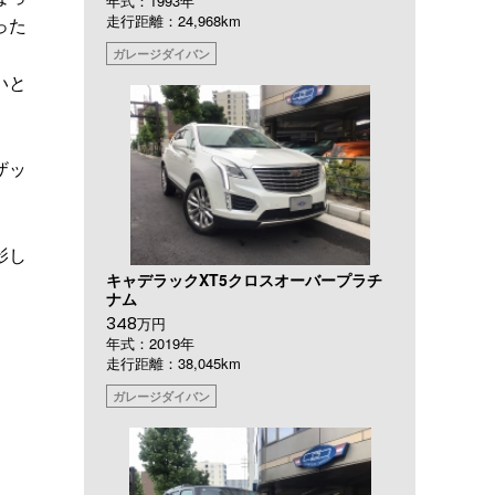
年式：1993年
走行距離：24,968km
った
ガレージダイバン
いと
ザッ
影し
キャデラックXT5クロスオーバープラチ
ナム
348
万円
年式：2019年
走行距離：38,045km
ガレージダイバン