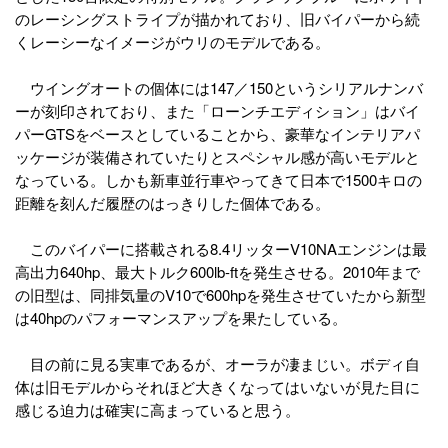
のレーシングストライプが描かれており、旧バイパーから続
くレーシーなイメージがウリのモデルである。
ウイングオートの個体には147／150というシリアルナンバ
ーが刻印されており、また「ローンチエディション」はバイ
パーGTSをベースとしていることから、豪華なインテリアパ
ッケージが装備されていたりとスペシャル感が高いモデルと
なっている。しかも新車並行車やってきて日本で1500キロの
距離を刻んだ履歴のはっきりした個体である。
このバイパーに搭載される8.4リッターV10NAエンジンは最
高出力640hp、最大トルク600lb-ftを発生させる。2010年まで
の旧型は、同排気量のV10で600hpを発生させていたから新型
は40hpのパフォーマンスアップを果たしている。
目の前に見る実車であるが、オーラが凄まじい。ボディ自
体は旧モデルからそれほど大きくなってはいないが見た目に
感じる迫力は確実に高まっていると思う。