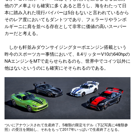
他のアメ車よりも確実に多くあると思うし、海をわたって日
本に踏み入れた現行バイパーは5台もないと言われているから
そのレア度においてもダントツであり、フェラーリやランボ
ルギーニに肩を並べる存在として非常に価値の高いスーパー
カーだと考える。
しかも軒並みダウンサイジングターボエンジン搭載という
昨今のスポーツカー事情において、8.4リッターV10の640hpの
NAエンジンをMTで走らせられるのも、世界中でコイツ以外に
他はないというのにも確実にそそられるのである。
ついにアナウンスされて生産終了。5種類の限定モデル（下記写真に4種類参
照）の受注を開始し、それをもって2017年いっぱいで生産終了となる。