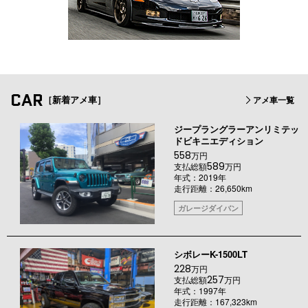
CAR
［新着アメ車］
アメ車一覧
ジープラングラーアンリミテッ
ドビキニエディション
558
万円
589
支払総額
万円
年式：2019年
走行距離：26,650km
ガレージダイバン
シボレーK-1500LT
228
万円
257
支払総額
万円
年式：1997年
走行距離：167,323km