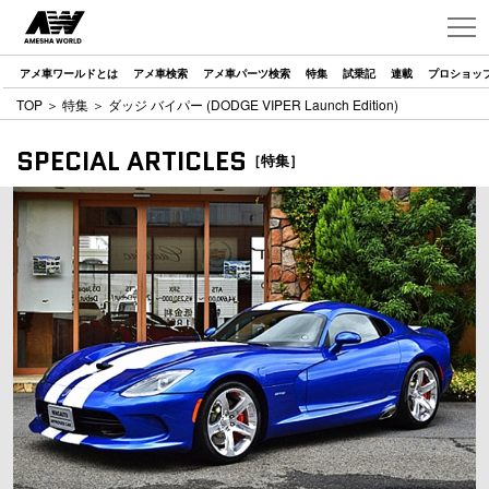
アメ車ワールドとは
アメ車検索
アメ車パーツ検索
特集
試乗記
連載
プロショッ
TOP
＞
特集
＞ ダッジ バイパー (DODGE VIPER Launch Edition)
SPECIAL ARTICLES
［特集］