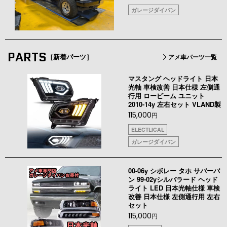
ガレージダイバン
PARTS
［新着パーツ］
アメ車パーツ一覧
マスタング ヘッドライト 日本
光軸 車検改善 日本仕様 左側通
行用 ロービーム ユニット
2010-14y 左右セット VLAND製
115,000
円
ELECTLICAL
ガレージダイバン
00-06y シボレー タホ サバーバ
ン 99-02yシルバラード ヘッド
ライト LED 日本光軸仕様 車検
改善 日本仕様 左側通行用 左右
セット
115,000
円