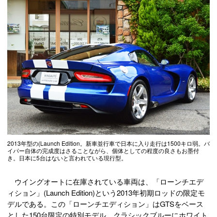
2013年型の(Launch Edition。新車並行車で日本に入り走行は1500キロ弱。バ
イパー自体の完成度はさることながら、個体としての程度の良さもお墨付
き。日本に5台はないと言われている現行型。
ウイングオートに在庫されている車両は、「ローンチエデ
ィション」(Launch Edition)という2013年初期ロッドの限定モ
デルである。この「ローンチエディション」はGTSをベース
とした150台限定の特別モデル。クラシックブルーにホワイト