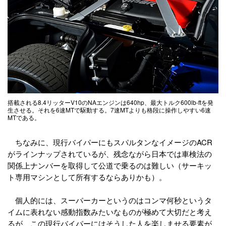
搭載される8.4リッターV10のNAエンジンは640hp、最大トルク600lb-ftを発
生させる。それを6速MTで駆動する。7速MTよりも格段に操作しやすい6速
MTである。
ちなみに、現行バイパーにもスパルタンなイメージのACR
がラインナップされているが、残念ながら日本では車検法の
関係上ナンバーを取得して公道で乗るのは難しい（サーキッ
ト専用マシンとして所有するならありかも）。
個人的には、スーパーカーというのはコンマ何秒というタ
イムに表れない感動指数みたいなものが極めて大切だと考え
るが、この現行バイパーにはそうした人を楽しませる要素が