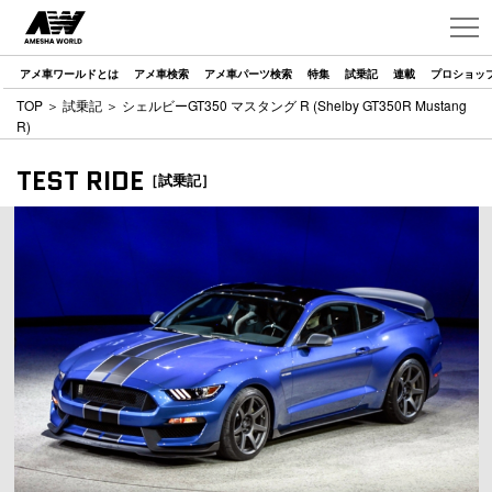
アメ車ワールドとは
アメ車検索
アメ車パーツ検索
特集
試乗記
連載
プロショッ
TOP
＞
試乗記
＞ シェルビーGT350 マスタング R (Shelby GT350R Mustang
R)
TEST RIDE
［試乗記］