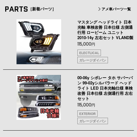
PARTS
［新着パーツ］
アメ車パーツ一覧
マスタング ヘッドライト 日本
光軸 車検改善 日本仕様 左側通
行用 ロービーム ユニット
2010-14y 左右セット VLAND製
115,000
円
ELECTLICAL
ガレージダイバン
00-06y シボレー タホ サバーバ
ン 99-02yシルバラード ヘッド
ライト LED 日本光軸仕様 車検
改善 日本仕様 左側通行用 左右
セット
115,000
円
EXTERIOR
ガレージダイバン