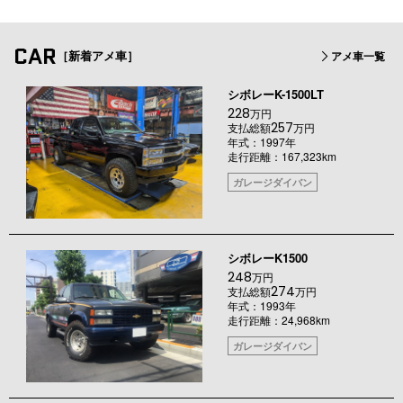
CAR
［新着アメ車］
アメ車一覧
シボレーK-1500LT
228
万円
257
支払総額
万円
年式：1997年
走行距離：167,323km
ガレージダイバン
シボレーK1500
248
万円
274
支払総額
万円
年式：1993年
走行距離：24,968km
ガレージダイバン