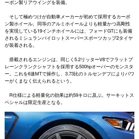
ーボン製リアウイングを装備。
そして極めつけが自動車メーカーが初めて採用するカーボ
ン製ホイール。同等のアルミホイールよりも軽量かつ高剛性
を実現している19インチホイールには、フォードGTにも装備
されるミシュランパイロットスーパースポーツカップ2タイヤ
が装着される。
搭載されるエンジンは、同じく5.2リッターV8でフラットプ
レーンクランクシャフトを採用する500hpオーバーのモンスタ
ー。これを6速MTで操作し、3.73比のトルセンデフによりパワ
ーがくまなく伝えられるという。
R仕様による軽量化の効果は約59キロに及ぶ。サーキットス
ペシャルは限定生産となる。