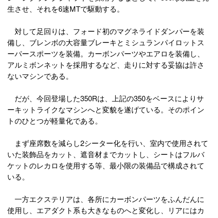
生させ、それを6速MTで駆動する。
対して足回りは、フォード初のマグネライドダンパーを装
備し、ブレンボの大容量ブレーキとミシュランパイロットス
ーパースポーツを装備。カーボンパーツやエアロを装備し、
アルミボンネットを採用するなど、走りに対する妥協は許さ
ないマシンである。
だが、今回登場した350Rは、上記の350をベースによりサ
ーキットライクなマシンへと変貌を遂げている。そのポイン
トのひとつが軽量化である。
まず座席数を減らし2シーター化を行い、室内で使用されて
いた装飾品をカット、遮音材までカットし、シートはフルバ
ケットのレカロを使用する等、最小限の装備品で構成されて
いる。
一方エクステリアは、各所にカーボンパーツをふんだんに
使用し、エアダクト系も大きなものへと変化し、リアにはカ